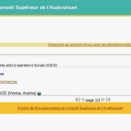
nseil Supérieur de l'Audiovisuel
Retourner au premier écran avec les dernières notic
urity and Co-operation in Europe (OSCE)
eur
a recherche
CE (Vienna, Austria)
page 1/1
Centre de Documentation du Conseil Supérieur de l'Audiovisuel