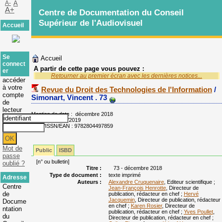
A-
A
A+
Centre de Documentation du Conseil
Supérieur de l'Audiovisuel
Accueil
Se
Accueil
connect
A partir de cette page vous pouvez :
er
Retourner au premier écran avec les dernières notices...
accéder
à votre
Revue du Droit des Technologies de l'Information
/
compte
Simonart, Vincent .
73
de
lecteur
Mention de date : décembre 2018
Paru le : 24/09/2019
ISBN/ISSN/EAN : 9782804497859
Mot de
Public
ISBD
passe
[n° ou bulletin]
oublié ?
Titre :
73 - décembre 2018
Type de document :
texte imprimé
Adresse
Auteurs :
Alexandre Cruquenaire
, Editeur scientifique ;
Centre
Jean-François Henrotte
, Directeur de
de
publication, rédacteur en chef ;
Hervé
Jacquemin
, Directeur de publication, rédacteur
Docume
en chef ;
Karen Rosier
, Directeur de
ntation
publication, rédacteur en chef ;
Yves Poullet
,
du
Directeur de publication, rédacteur en chef ;