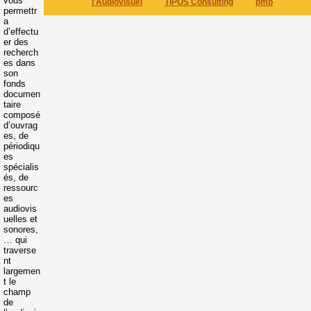
vous
l'Audiovisuel
TIPOS Consulting
pmb
permettr
a
d’effectu
er des
recherch
es dans
son
fonds
documen
taire
composé
d’ouvrag
es, de
périodiqu
es
spécialis
és, de
ressourc
es
audiovis
uelles et
sonores,
… qui
traverse
nt
largemen
t le
champ
de