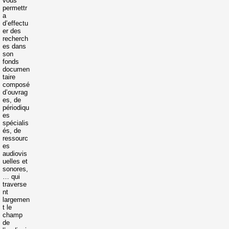
vous
permettr
a
d’effectu
er des
recherch
es dans
son
fonds
documen
taire
composé
d’ouvrag
es, de
périodiqu
es
spécialis
és, de
ressourc
es
audiovis
uelles et
sonores,
… qui
traverse
nt
largemen
t le
champ
de