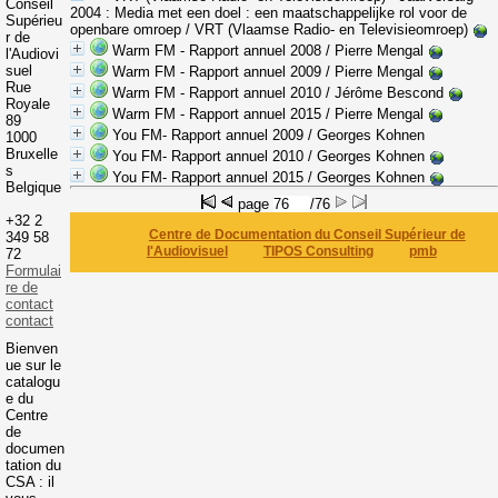
Conseil
2004
: Media met een doel : een maatschappelijke rol voor de
Supérieu
openbare omroep
/ VRT (Vlaamse Radio- en Televisieomroep)
r de
Warm FM - Rapport annuel 2008
/ Pierre Mengal
l'Audiovi
suel
Warm FM - Rapport annuel 2009
/ Pierre Mengal
Rue
Warm FM - Rapport annuel 2010
/ Jérôme Bescond
Royale
Warm FM - Rapport annuel 2015
/ Pierre Mengal
89
You FM- Rapport annuel 2009
/ Georges Kohnen
1000
Bruxelle
You FM- Rapport annuel 2010
/ Georges Kohnen
s
You FM- Rapport annuel 2015
/ Georges Kohnen
Belgique
page
/76
+32 2
Centre de Documentation du Conseil Supérieur de
349 58
l'Audiovisuel
TIPOS Consulting
pmb
72
Formulai
re de
contact
contact
Bienven
ue sur le
catalogu
e du
Centre
de
documen
tation du
CSA : il