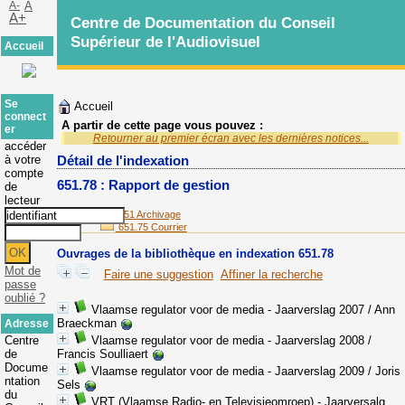
A-
A
A+
Centre de Documentation du Conseil
Supérieur de l'Audiovisuel
Accueil
Se
Accueil
connect
A partir de cette page vous pouvez :
er
Retourner au premier écran avec les dernières notices...
accéder
à votre
Détail de l'indexation
compte
651.78 : Rapport de gestion
de
lecteur
651 Archivage
651.75 Courrier
Ouvrages de la bibliothèque en indexation 651.78
Mot de
Faire une suggestion
Affiner la recherche
passe
oublié ?
Vlaamse regulator voor de media - Jaarverslag 2007
/ Ann
Braeckman
Adresse
Centre
Vlaamse regulator voor de media - Jaarverslag 2008
/
de
Francis Soulliaert
Docume
Vlaamse regulator voor de media - Jaarverslag 2009
/ Joris
ntation
Sels
du
VRT (Vlaamse Radio- en Televisieomroep) - Jaarversalg