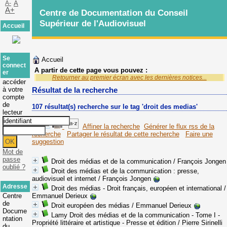
A-
A
A+
Centre de Documentation du Conseil
Supérieur de l'Audiovisuel
Accueil
Se
Accueil
connect
A partir de cette page vous pouvez :
er
Retourner au premier écran avec les dernières notices...
accéder
à votre
Résultat de la recherche
compte
de
107 résultat(s) recherche sur le tag 'droit des medias'
lecteur
Affiner la recherche
Générer le flux rss de la
recherche
Partager le résultat de cette recherche
Faire une
suggestion
Mot de
passe
Droit des médias et de la communication
/ François Jongen
oublié ?
Droit des médias et de la communication
: presse,
audiovisuel et internet
/ François Jongen
Adresse
Droit des médias - Droit français, européen et international
/
Centre
Emmanuel Derieux
de
Droit européen des médias
/ Emmanuel Derieux
Docume
Lamy Droit des médias et de la communication - Tome I -
ntation
Propriété littéraire et artistique - Presse et édition
/ Pierre Sirinelli
du