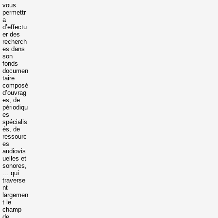
vous
permettr
a
d’effectu
er des
recherch
es dans
son
fonds
documen
taire
composé
d’ouvrag
es, de
périodiqu
es
spécialis
és, de
ressourc
es
audiovis
uelles et
sonores,
… qui
traverse
nt
largemen
t le
champ
de