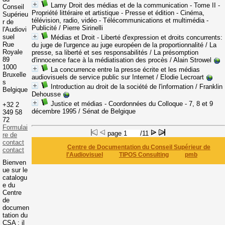
Lamy Droit des médias et de la communication - Tome II -
Conseil
Propriété littéraire et artistique - Presse et édition - Cinéma,
Supérieu
télévision, radio, vidéo - Télécommunications et multimédia -
r de
Publicité
/ Pierre Sirinelli
l'Audiovi
suel
Médias et Droit - Liberté d'expression et droits concurrents:
Rue
du juge de l'urgence au juge européen de la proportionnalité / La
Royale
presse, sa liberté et ses responsabilités / La présomption
89
d'innocence face à la médiatisation des procès
/ Alain Strowel
1000
La concurrence entre la presse écrite et les médias
Bruxelle
audiovisuels de service public sur Internet
/ Elodie Lecroart
s
Introduction au droit de la société de l'information
/ Franklin
Belgique
Dehousse
Justice et médias - Coordonnées du Colloque - 7, 8 et 9
+32 2
décembre 1995
/ Sénat de Belgique
349 58
72
Formulai
page
/11
re de
contact
Centre de Documentation du Conseil Supérieur de
contact
l'Audiovisuel
TIPOS Consulting
pmb
Bienven
ue sur le
catalogu
e du
Centre
de
documen
tation du
CSA : il