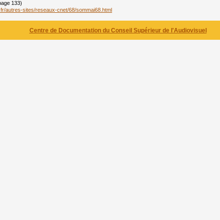
 page 133)
b.fr/autres-sites/reseaux-cnet/68/sommai68.html
Centre de Documentation du Conseil Supérieur de l'Audiovisuel