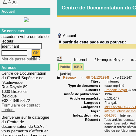
A-
A
A+
Centre de Documentation du Co
Accueil
Se connecter
Accueil
accéder à votre compte de
lecteur
A partir de cette page vous pouvez :
Mot de passe oublié ?
Internet
/ François Boyer
in
Public
ISBD
Adresse
Centre de Documentation
[article]
du Conseil Supérieur de
in
Réseaux
>
68 [01/12/1994]
. - p.131-147
Titre :
Internet
l'Audiovisuel
Type de document :
texte imprimé
Rue Royale 89
Auteurs :
François Boyer
, Aute
1000 Bruxelles
Année de publication :
1994
Belgique
Article en page(s) :
p.131-147
+32 2 349 58 72
Langues :
Français
Formulaire de contact
Catégories :
MEDIAS:AUDIOVIS
contact
Tags :
internet
étude de ma
Index. décimale :
004.678
Internet
Bienvenue sur le catalogue
Résumé :
"Les articles consacr
du Centre de
dénombrer selon Antho
documentation du CSA : il
soudain reflète l'évo
vous permettra d’effectuer
clés de ce foisonneme
des recherches dans son