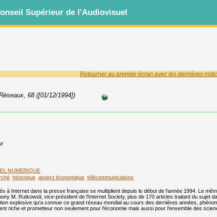
nseil Supérieur de l'Audiovisuel
Retourner au premier écran avec les dernières notic
 Réseaux, 68 ([01/12/1994])
ur
UEL:NUMERIQUE
rché
historique
aspect économique
télécommunications
és à Internet dans la presse française se multiplient depuis le début de l'année 1994. Le mêm
ny M. Rutkowsli, vice-président de l'Internet Society, plus de 170 articles traitant du sujet
lution explosive qu'a connue ce grand réseau mondial au cours des dernières années, phénomè
nt riche et prometteur non seulement pour l'économie mais aussi pour l'ensemble des science