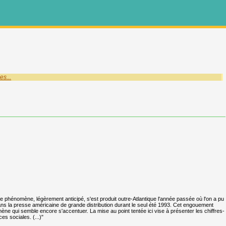
es...
e phénomène, légèrement anticipé, s'est produit outre-Atlantique l'année passée où l'on a pu
 dans la presse américaine de grande distribution durant le seul été 1993. Cet engouement
ne qui semble encore s'accentuer. La mise au point tentée ici vise à présenter les chiffres-
s sociales. (...)"