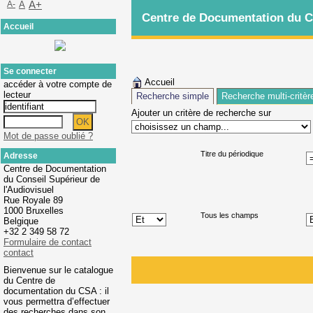
A-
A
A+
Centre de Documentation du Co
Accueil
Se connecter
Accueil
accéder à votre compte de
lecteur
Recherche simple
Recherche multi-critèr
Ajouter un critère de recherche sur
Mot de passe oublié ?
Titre du périodique
Adresse
Centre de Documentation
du Conseil Supérieur de
l'Audiovisuel
Rue Royale 89
1000 Bruxelles
Tous les champs
Belgique
+32 2 349 58 72
Formulaire de contact
contact
Bienvenue sur le catalogue
du Centre de
documentation du CSA : il
vous permettra d’effectuer
des recherches dans son