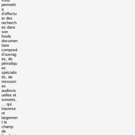
vous
permettr
a
d’effectu
er des
recherch
es dans
son
fonds
documen
taire
composé
d’ouvrag
es, de
périodiqu
es
spécialis
és, de
ressourc
es
audiovis
uelles et
sonores,
… qui
traverse
nt
largemen
t le
champ
de