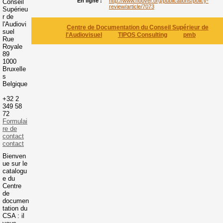
En ligne :
http://www.hoover.org/publications/policy-
Conseil
review/article/7073
Supérieu
r de
l'Audiovi
Centre de Documentation du Conseil Supérieur de
suel
l'Audiovisuel
TIPOS Consulting
pmb
Rue
Royale
89
1000
Bruxelle
s
Belgique
+32 2
349 58
72
Formulai
re de
contact
contact
Bienven
ue sur le
catalogu
e du
Centre
de
documen
tation du
CSA : il