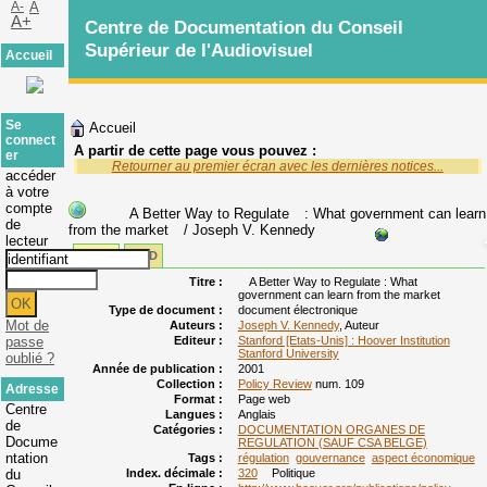
A-
A
A+
Centre de Documentation du Conseil
Supérieur de l'Audiovisuel
Accueil
Se
Accueil
connect
A partir de cette page vous pouvez :
er
Retourner au premier écran avec les dernières notices...
accéder
à votre
compte
A Better Way to Regulate
: What government can learn
de
from the market
/ Joseph V. Kennedy
lecteur
Public
ISBD
Titre :
A Better Way to Regulate : What
government can learn from the market
Type de document :
document électronique
Mot de
Auteurs :
Joseph V. Kennedy
, Auteur
passe
Editeur :
Stanford [Etats-Unis] : Hoover Institution
Stanford University
oublié ?
Année de publication :
2001
Collection :
Policy Review
num. 109
Adresse
Format :
Page web
Centre
Langues :
Anglais
de
Catégories :
DOCUMENTATION ORGANES DE
Docume
REGULATION (SAUF CSA BELGE)
ntation
Tags :
régulation
gouvernance
aspect économique
du
Index. décimale :
320
Politique