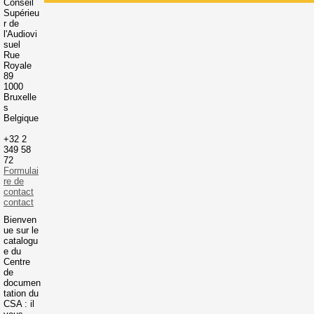
Conseil
Supérieu
r de
l'Audiovi
suel
Rue
Royale
89
1000
Bruxelle
s
Belgique
+32 2
349 58
72
Formulai
re de
contact
contact
Bienven
ue sur le
catalogu
e du
Centre
de
documen
tation du
CSA : il