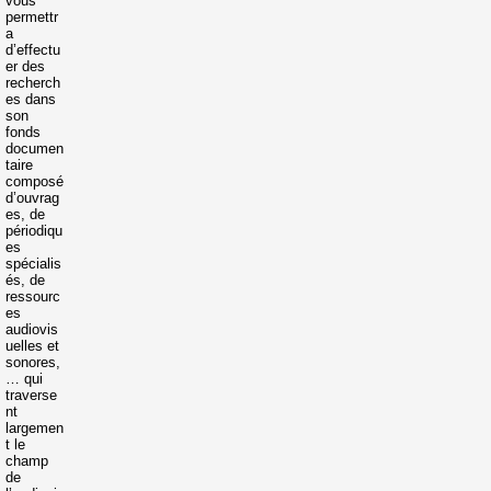
vous
permettr
a
d’effectu
er des
recherch
es dans
son
fonds
documen
taire
composé
d’ouvrag
es, de
périodiqu
es
spécialis
és, de
ressourc
es
audiovis
uelles et
sonores,
… qui
traverse
nt
largemen
t le
champ
de