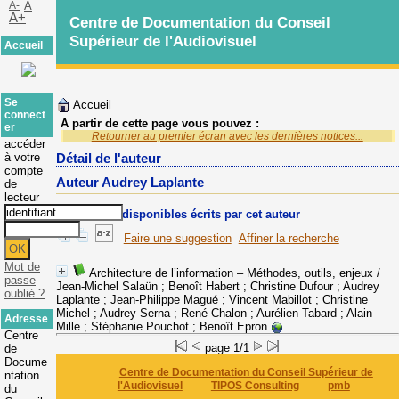
A-
A
A+
Centre de Documentation du Conseil
Supérieur de l'Audiovisuel
Accueil
Se
Accueil
connect
A partir de cette page vous pouvez :
er
Retourner au premier écran avec les dernières notices...
accéder
à votre
Détail de l'auteur
compte
Auteur Audrey Laplante
de
lecteur
Documents disponibles écrits par cet auteur
Faire une suggestion
Affiner la recherche
Mot de
Architecture de l’information – Méthodes, outils, enjeux
/
passe
Jean-Michel Salaün ; Benoît Habert ; Christine Dufour ; Audrey
oublié ?
Laplante ; Jean-Philippe Magué ; Vincent Mabillot ; Christine
Michel ; Audrey Serna ; René Chalon ; Aurélien Tabard ; Alain
Adresse
Mille ; Stéphanie Pouchot ; Benoît Epron
Centre
page 1/1
de
Docume
Centre de Documentation du Conseil Supérieur de
ntation
l'Audiovisuel
TIPOS Consulting
pmb
du