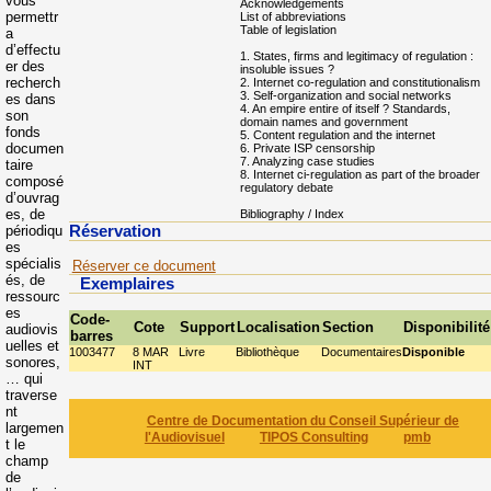
vous
Acknowledgements
permettr
List of abbreviations
Table of legislation
a
d’effectu
1. States, firms and legitimacy of regulation :
er des
insoluble issues ?
recherch
2. Internet co-regulation and constitutionalism
3. Self-organization and social networks
es dans
4. An empire entire of itself ? Standards,
son
domain names and government
fonds
5. Content regulation and the internet
documen
6. Private ISP censorship
7. Analyzing case studies
taire
8. Internet ci-regulation as part of the broader
composé
regulatory debate
d’ouvrag
es, de
Bibliography / Index
périodiqu
Réservation
es
spécialis
Réserver ce document
és, de
Exemplaires
ressourc
es
Code-
Cote
Support
Localisation
Section
Disponibilité
audiovis
barres
uelles et
1003477
8 MAR
Livre
Bibliothèque
Documentaires
Disponible
sonores,
INT
… qui
traverse
nt
Centre de Documentation du Conseil Supérieur de
largemen
l'Audiovisuel
TIPOS Consulting
pmb
t le
champ
de