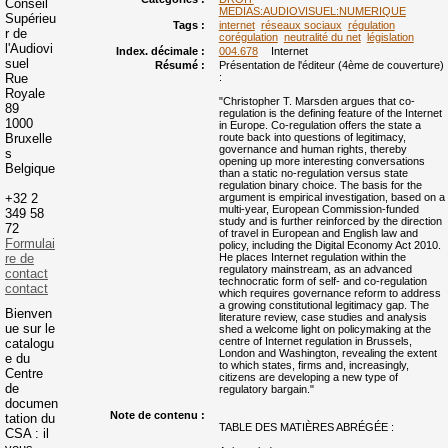
Conseil
MEDIAS:AUDIOVISUEL:NUMERIQUE
Supérieu
Tags :
internet
réseaux sociaux
régulation
r de
corégulation
neutralité du net
législation
l'Audiovi
Index. décimale :
004.678
Internet
suel
Résumé :
Présentation de l'éditeur (4ème de couverture)
Rue
:
Royale
"Christopher T. Marsden argues that co-
89
regulation is the defining feature of the Internet
1000
in Europe. Co-regulation offers the state a
Bruxelle
route back into questions of legitimacy,
governance and human rights, thereby
s
opening up more interesting conversations
Belgique
than a static no-regulation versus state
regulation binary choice. The basis for the
+32 2
argument is empirical investigation, based on a
multi-year, European Commission-funded
349 58
study and is further reinforced by the direction
72
of travel in European and English law and
Formulai
policy, including the Digital Economy Act 2010.
re de
He places Internet regulation within the
regulatory mainstream, as an advanced
contact
technocratic form of self- and co-regulation
contact
which requires governance reform to address
a growing constitutional legitimacy gap. The
Bienven
literature review, case studies and analysis
ue sur le
shed a welcome light on policymaking at the
centre of Internet regulation in Brussels,
catalogu
London and Washington, revealing the extent
e du
to which states, firms and, increasingly,
Centre
citizens are developing a new type of
de
regulatory bargain."
documen
Note de contenu :
tation du
TABLE DES MATIÈRES ABRÉGÉE :
CSA : il