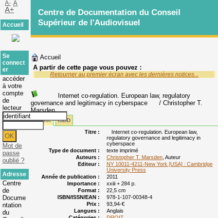
A-
A
A+
Centre de Documentation du Conseil
Supérieur de l'Audiovisuel
Accueil
Se
Accueil
connect
A partir de cette page vous pouvez :
er
Retourner au premier écran avec les dernières notices...
accéder
à votre
compte
Internet co-regulation. European law, regulatory
de
governance and legitimacy in cyberspace
/ Christopher T.
lecteur
Marsden
Public
ISBD
Titre :
Internet co-regulation. European law,
regulatory governance and legitimacy in
cyberspace
Mot de
Type de document :
texte imprimé
passe
Auteurs :
Christopher T. Marsden
, Auteur
oublié ?
Editeur :
NY 10011-4211-New York [USA] : Cambridge
University Press
Adresse
Année de publication :
2011
Centre
Importance :
xxiii + 284 p.
de
Format :
22,5 cm
Docume
ISBN/ISSN/EAN :
978-1-107-00348-4
Prix :
93,94-€
ntation
Langues :
Anglais
du
Catégories :
DROIT