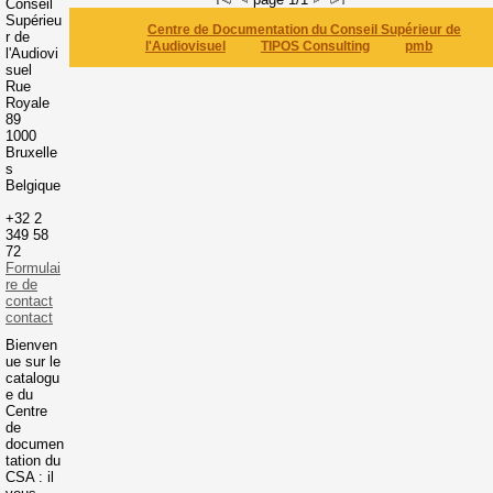
Conseil
Supérieu
Centre de Documentation du Conseil Supérieur de
r de
l'Audiovisuel
TIPOS Consulting
pmb
l'Audiovi
suel
Rue
Royale
89
1000
Bruxelle
s
Belgique
+32 2
349 58
72
Formulai
re de
contact
contact
Bienven
ue sur le
catalogu
e du
Centre
de
documen
tation du
CSA : il