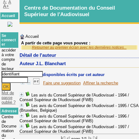
A-
A
A+
Centre de Documentation du Conseil
Supérieur de l'Audiovisuel
Accueil
Se
Accueil
connect
A partir de cette page vous pouvez :
er
Retourner au premier écran avec les dernières notices...
accéder
à votre
Détail de l'auteur
compte
Auteur J.L. Blanchart
de
lecteur
Documents disponibles écrits par cet auteur
Faire une suggestion
Affiner la recherche
Mot de
Les avis du Conseil Supérieur de l'Audiovisuel - 1994
/
passe
Conseil Supérieur de l'Audiovisuel (FWB)
oublié ?
Les avis du Conseil Supérieur de l'Audiovisuel - 1995
/ CSA
(Bruxelles, Belgique)
Adresse
Les avis du Conseil Supérieur de l'Audiovisuel - 1996
/
Centre
Conseil Supérieur de l'Audiovisuel (FWB)
de
Docume
Les avis du Conseil Supérieur de l'Audiovisuel - 1997
/
ntation
Conseil Supérieur de l'Audiovisuel (FWB)
du
page 1/1