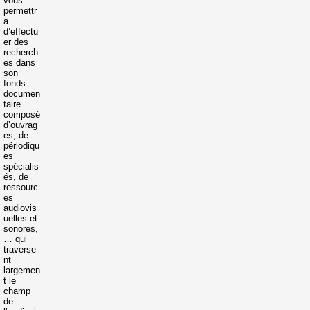
vous
permettr
a
d’effectu
er des
recherch
es dans
son
fonds
documen
taire
composé
d’ouvrag
es, de
périodiqu
es
spécialis
és, de
ressourc
es
audiovis
uelles et
sonores,
… qui
traverse
nt
largemen
t le
champ
de