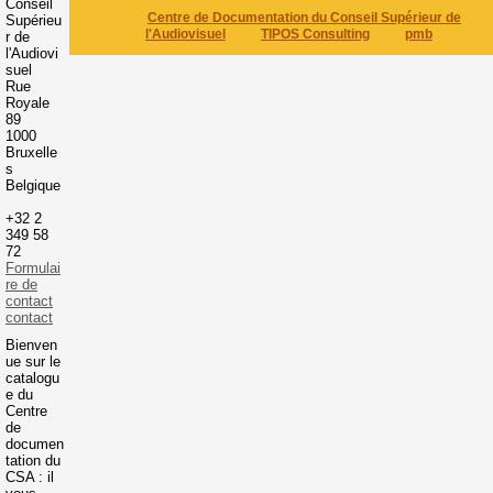
Conseil
Centre de Documentation du Conseil Supérieur de
Supérieu
l'Audiovisuel
TIPOS Consulting
pmb
r de
l'Audiovi
suel
Rue
Royale
89
1000
Bruxelle
s
Belgique
+32 2
349 58
72
Formulai
re de
contact
contact
Bienven
ue sur le
catalogu
e du
Centre
de
documen
tation du
CSA : il