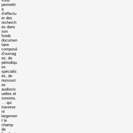
vous
permettr
a
d’effectu
er des
recherch
es dans
son
fonds
documen
taire
composé
d’ouvrag
es, de
périodiqu
es
spécialis
és, de
ressourc
es
audiovis
uelles et
sonores,
… qui
traverse
nt
largemen
t le
champ
de