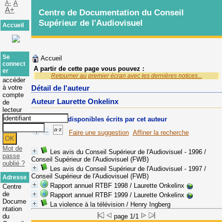
A-
A
A+
Centre de Documentation du Conseil
Supérieur de l'Audiovisuel
Accueil
Se
Accueil
connect
A partir de cette page vous pouvez :
er
Retourner au premier écran avec les dernières notices...
accéder
à votre
Détail de l'auteur
compte
Auteur Laurette Onkelinx
de
lecteur
Documents disponibles écrits par cet auteur
Faire une suggestion
Affiner la recherche
Mot de
Les avis du Conseil Supérieur de l'Audiovisuel - 1996
/
passe
Conseil Supérieur de l'Audiovisuel (FWB)
oublié ?
Les avis du Conseil Supérieur de l'Audiovisuel - 1997
/
Conseil Supérieur de l'Audiovisuel (FWB)
Adresse
Rapport annuel RTBF 1998
/ Laurette Onkelinx
Centre
de
Rapport annuel RTBF 1999
/ Laurette Onkelinx
Docume
La violence à la télévision
/ Henry Ingberg
ntation
du
page 1/1