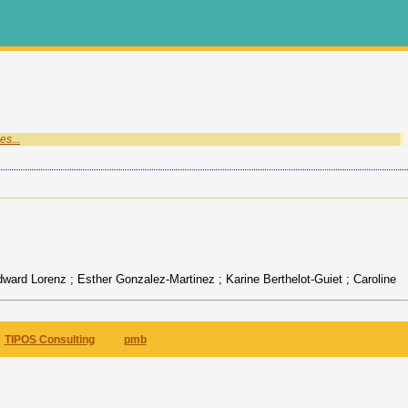
es...
ard Lorenz ; Esther Gonzalez-Martinez ; Karine Berthelot-Guiet ; Caroline
TIPOS Consulting
pmb