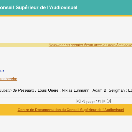
nseil Supérieur de l'Audiovisuel
Retourner au premier écran avec les dernières notic
eur
a recherche
Bulletin de Réseaux)
/ Louis Quéré ; Niklas Luhmann ; Adam B. Seligman ; Edw
page 1/1
Centre de Documentation du Conseil Supérieur de l'Audiovisuel