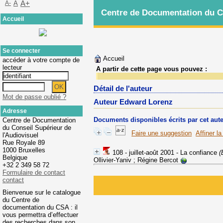
A-
A
A+
Centre de Documentation du Co
Accueil
Se connecter
Accueil
accéder à votre compte de
lecteur
A partir de cette page vous pouvez :
Détail de l'auteur
Mot de passe oublié ?
Auteur Edward Lorenz
Adresse
Documents disponibles écrits par cet aut
Centre de Documentation
du Conseil Supérieur de
Faire une suggestion
Affiner l
l'Audiovisuel
Rue Royale 89
1000 Bruxelles
108 - juillet-août 2001 - La confiance
(
Belgique
Ollivier-Yaniv ; Régine Bercot
+32 2 349 58 72
Formulaire de contact
contact
Bienvenue sur le catalogue
du Centre de
documentation du CSA : il
vous permettra d’effectuer
des recherches dans son