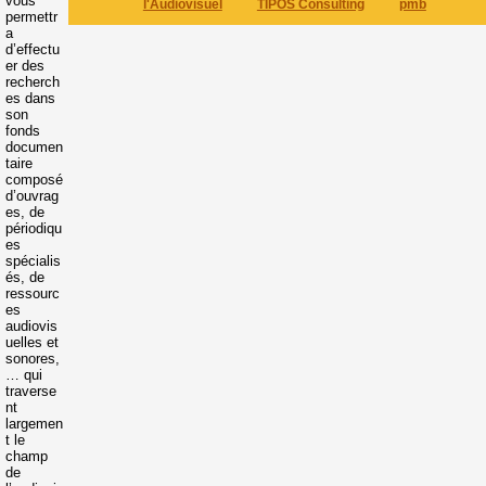
vous
l'Audiovisuel
TIPOS Consulting
pmb
permettr
a
d’effectu
er des
recherch
es dans
son
fonds
documen
taire
composé
d’ouvrag
es, de
périodiqu
es
spécialis
és, de
ressourc
es
audiovis
uelles et
sonores,
… qui
traverse
nt
largemen
t le
champ
de