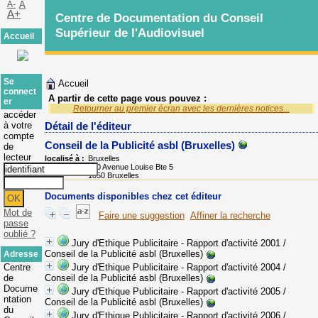
A-
A
A+
Centre de Documentation du Conseil
Supérieur de l'Audiovisuel
Accueil
Se
Accueil
connect
A partir de cette page vous pouvez :
er
Retourner au premier écran avec les dernières notices...
accéder
à votre
Détail de l'éditeur
compte
Conseil de la Publicité asbl (Bruxelles)
de
lecteur
localisé à :
Bruxelles
Adresse :
120 Avenue Louise Bte 5
1050 Bruxelles
Documents disponibles chez cet éditeur
Mot de
Faire une suggestion
Affiner la recherche
passe
oublié ?
Jury d'Ethique Publicitaire - Rapport d'activité 2001
/
Conseil de la Publicité asbl (Bruxelles)
Adresse
Centre
Jury d'Ethique Publicitaire - Rapport d'activité 2004
/
de
Conseil de la Publicité asbl (Bruxelles)
Docume
Jury d'Ethique Publicitaire - Rapport d'activité 2005
/
ntation
Conseil de la Publicité asbl (Bruxelles)
du
Jury d'Ethique Publicitaire - Rapport d'activité 2006
/