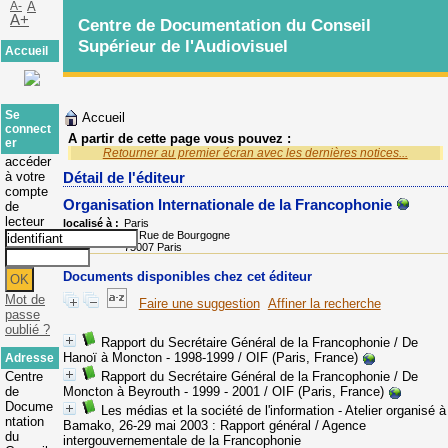
A-
A
A+
Centre de Documentation du Conseil
Supérieur de l'Audiovisuel
Accueil
Se
Accueil
connect
A partir de cette page vous pouvez :
er
Retourner au premier écran avec les dernières notices...
accéder
à votre
Détail de l'éditeur
compte
Organisation Internationale de la Francophonie
de
lecteur
localisé à :
Paris
Adresse :
28 Rue de Bourgogne
75007 Paris
Documents disponibles chez cet éditeur
Mot de
Faire une suggestion
Affiner la recherche
passe
oublié ?
Rapport du Secrétaire Général de la Francophonie / De
Hanoï à Moncton - 1998-1999
/ OIF (Paris, France)
Adresse
Centre
Rapport du Secrétaire Général de la Francophonie / De
de
Moncton à Beyrouth - 1999 - 2001
/ OIF (Paris, France)
Docume
Les médias et la société de l'information - Atelier organisé à
ntation
Bamako, 26-29 mai 2003
: Rapport général
/ Agence
du
intergouvernementale de la Francophonie