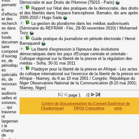
vous
Démocratie et aux Droits de l'Homme (75015 - Paris)
permettr
Rapport sur l'état des pratiques de la démocratie, des droits
a
et des libertés dans l'espace francophone. Bamako, dix ans après
d’effectu
2000-2010
/ Hugo Sada
er des
recherch
La gestion du pluralisme dans les médias audiovisuels
es dans
(Séminaire du REFRAM - Fès, 29-30 novembre 2010)
/ Mohamed
son
Tozy
fonds
Guide pratique du journaliste en période électorale
/ Hervé
documen
Barraquand
taire
La liberté d'expression à l'épreuve des évolutions
composé
démocratiques dans les pays d'Europe centrale et orientale -
d’ouvrag
Colloque régional sur la liberté de la presse et la régulation des
es, de
médias - Sofia, 30-31 mai 2011
périodiqu
Plaidoyer pour la liberté de la presse en Afrique - Les actes
es
du colloque international sur l'exercice de la liberté de la presse en
spécialis
Afrique - Niamey, du 8 au 10 mai 2001
/ Congrès: République du
és, de
Niger Observatoire National de la Communication (8-10 mai 2001;
ressourc
Niamey, Niger)
es
audiovis
page
/2
uelles et
sonores,
Centre de Documentation du Conseil Supérieur de
… qui
l'Audiovisuel
TIPOS Consulting
pmb
traverse
nt
largemen
t le
champ
de