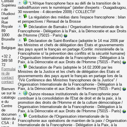
Conseil
"L'Afrique francophone face au défi de la transition de la
Supérieu
radiodiffusion vers le numérique" (atelier d'experts - Ouagadougou,
r de
30 novembre - 4 décembre 2009)
/ COLLECTIF
l'Audiovi
La régulation des médias dans l'espace francophone : bilan
suel
et perspectives
/ Renaud de la Brosse
Rue
Royale
Déclaration de Bamako
/ Organisation Internationale de la
89
Francophonie - Délégation à la Paix, à la Démocratie et aux Droits
1000
de l'Homme (75015 - Paris)
Bruxelle
Déclaration de Saint-Boniface (adoptée le 14 mai 2006 par
s
les Ministres et chefs de délégation des Etats et gouvernements
Belgique
des pays ayant le français en partage /Confér. ministérielle de la
Francophonie s/ la prévention des conflits et la sécurité humaine)
+32 2
/ Organisation Internationale de la Francophonie - Délégation à la
349 58
Paix, à la Démocratie et aux Droits de l'Homme (75015 - Paris)
72
Déclaration de Paris (adoptée le 14.02.2008 par les
Formulai
Ministres de la Justice et les chefs de délégation des Etats et
re de
gouvernements des pays ayant le français en partage lors de la
contact
"IVè Conférence des Ministres francophones de la Justice"
/
contact
Organisation Internationale de la Francophonie - Délégation à la
Paix, à la Démocratie et aux Droits de l'Homme (75015 - Paris)
Bienven
ue sur le
Quinze réseaux institutionnels de la Francophonie pour
catalogu
contribuer à la consolidation de l'Etat de droit et de la paix, à la
e du
promotion des droits de l'Homme et de la culture démocratique
/
Centre
Organisation Internationale de la Francophonie - Délégation à la
de
Paix, à la Démocratie et aux Droits de l'Homme (75015 - Paris)
documen
Contribution de l'Organisation internationale de la
tation du
Francophonie aux opérations de maintien de la paix
/ Organisation
CSA : il
Internationale de la Francophonie - Délégation à la Paix, à la