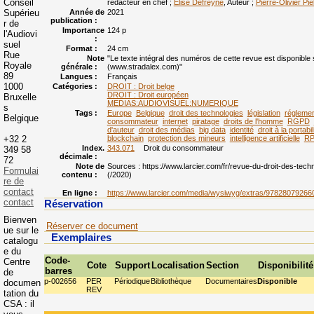
Conseil
rédacteur en chef ;
Elise Defreyne
, Auteur ;
Pierre-Olivier Pie
Supérieu
Année de
2021
publication :
r de
Importance
124 p
l'Audiovi
:
suel
Format :
24 cm
Rue
Note
"Le texte intégral des numéros de cette revue est disponible 
Royale
générale :
(www.stradalex.com)"
89
Langues :
Français
1000
Catégories :
DROIT : Droit belge
DROIT : Droit européen
Bruxelle
MEDIAS:AUDIOVISUEL:NUMERIQUE
s
Tags :
Europe
Belgique
droit des technologies
législation
réglemen
Belgique
consommateur
internet
piratage
droits de l'homme
RGPD
d'auteur
droit des médias
big data
identité
droit à la portabil
+32 2
blockchain
protection des mineurs
intelligence artificielle
R
Index.
343.071
Droit du consommateur
349 58
décimale :
72
Note de
Sources : https://www.larcier.com/fr/revue-du-droit-des-techno
Formulai
contenu :
(/2020)
re de
contact
En ligne :
https://www.larcier.com/media/wysiwyg/extras/9782807
contact
Réservation
Bienven
Réserver ce document
ue sur le
Exemplaires
catalogu
e du
Code-
Centre
Cote
Support
Localisation
Section
Disponibilité
barres
de
p-002656
PER
Périodique
Bibliothèque
Documentaires
Disponible
documen
REV
tation du
CSA : il