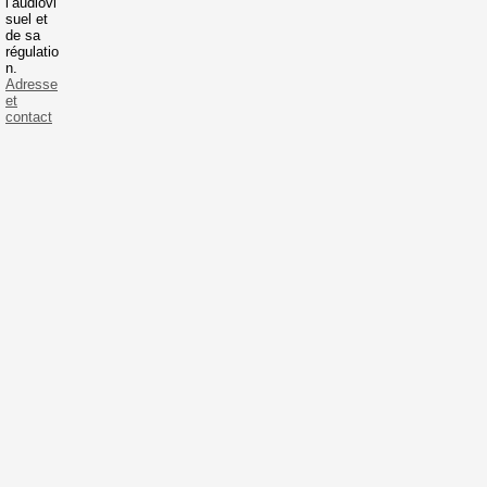
l’audiovi
suel et
de sa
régulatio
n.
Adresse
et
contact