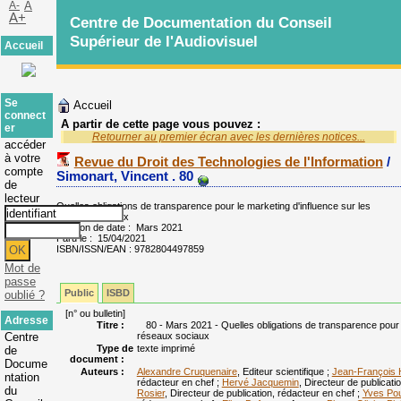
A-
A
A+
Centre de Documentation du Conseil
Supérieur de l'Audiovisuel
Accueil
Se
Accueil
connect
A partir de cette page vous pouvez :
er
Retourner au premier écran avec les dernières notices...
accéder
à votre
Revue du Droit des Technologies de l'Information
/
compte
Simonart, Vincent .
80
de
lecteur
Quelles obligations de transparence pour le marketing d'influence sur les
réseaux sociaux
Mention de date : Mars 2021
Paru le : 15/04/2021
ISBN/ISSN/EAN : 9782804497859
Mot de
passe
Public
ISBD
oublié ?
[n° ou bulletin]
Adresse
Titre :
80 - Mars 2021 - Quelles obligations de transparence pour l
Centre
réseaux sociaux
Type de
texte imprimé
de
document :
Docume
Auteurs :
Alexandre Cruquenaire
, Editeur scientifique ;
Jean-François 
ntation
rédacteur en chef ;
Hervé Jacquemin
, Directeur de publicati
du
Rosier
, Directeur de publication, rédacteur en chef ;
Yves Pou