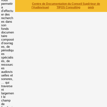
vous
permettr
Centre de Documentation du Conseil Supérieur de
a
l'Audiovisuel
TIPOS Consulting
pmb
d’effectu
er des
recherch
es dans
son
fonds
documen
taire
composé
d’ouvrag
es, de
périodiqu
es
spécialis
és, de
ressourc
es
audiovis
uelles et
sonores,
… qui
traverse
nt
largemen
t le
champ
de