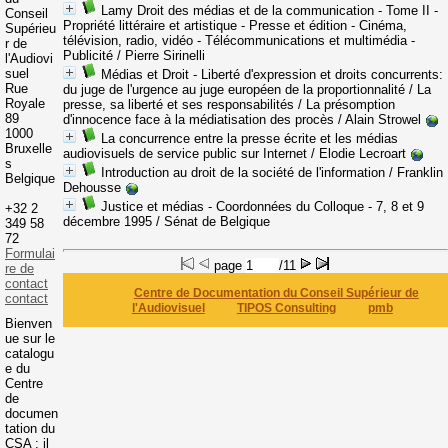
Lamy Droit des médias et de la communication - Tome II -
Conseil
Propriété littéraire et artistique - Presse et édition - Cinéma,
Supérieu
télévision, radio, vidéo - Télécommunications et multimédia -
r de
Publicité
/ Pierre Sirinelli
l'Audiovi
suel
Médias et Droit - Liberté d'expression et droits concurrents:
Rue
du juge de l'urgence au juge européen de la proportionnalité / La
Royale
presse, sa liberté et ses responsabilités / La présomption
89
d'innocence face à la médiatisation des procès
/ Alain Strowel
1000
La concurrence entre la presse écrite et les médias
Bruxelle
audiovisuels de service public sur Internet
/ Elodie Lecroart
s
Introduction au droit de la société de l'information
/ Franklin
Belgique
Dehousse
Justice et médias - Coordonnées du Colloque - 7, 8 et 9
+32 2
décembre 1995
/ Sénat de Belgique
349 58
72
Formulai
page
/11
re de
contact
Centre de Documentation du Conseil Supérieur de
contact
l'Audiovisuel
TIPOS Consulting
pmb
Bienven
ue sur le
catalogu
e du
Centre
de
documen
tation du
CSA : il