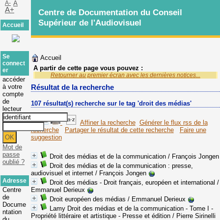
A-
A
A+
Centre de Documentation du Conseil
Supérieur de l'Audiovisuel
Accueil
Se
Accueil
connect
A partir de cette page vous pouvez :
er
Retourner au premier écran avec les dernières notices...
accéder
à votre
Résultat de la recherche
compte
de
107 résultat(s) recherche sur le tag 'droit des médias'
lecteur
Affiner la recherche
Générer le flux rss de la
recherche
Partager le résultat de cette recherche
Faire une
suggestion
Mot de
passe
Droit des médias et de la communication
/ François Jongen
oublié ?
Droit des médias et de la communication
: presse,
audiovisuel et internet
/ François Jongen
Adresse
Droit des médias - Droit français, européen et international
/
Centre
Emmanuel Derieux
de
Droit européen des médias
/ Emmanuel Derieux
Docume
Lamy Droit des médias et de la communication - Tome I -
ntation
Propriété littéraire et artistique - Presse et édition
/ Pierre Sirinelli
du