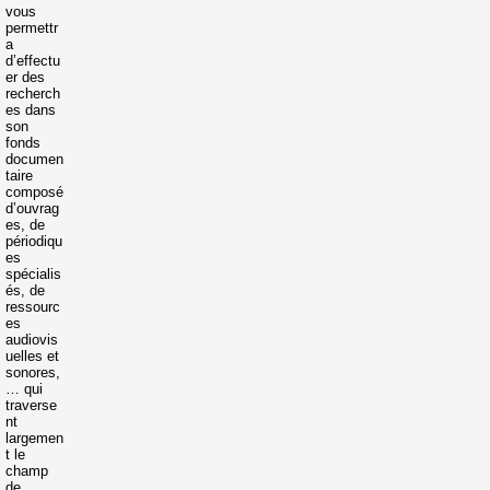
vous
permettr
a
d’effectu
er des
recherch
es dans
son
fonds
documen
taire
composé
d’ouvrag
es, de
périodiqu
es
spécialis
és, de
ressourc
es
audiovis
uelles et
sonores,
… qui
traverse
nt
largemen
t le
champ
de