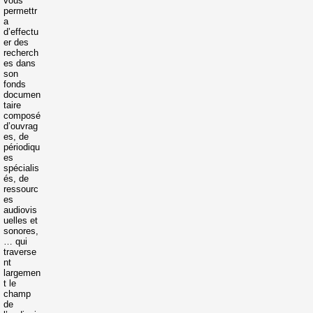
vous
permettr
a
d’effectu
er des
recherch
es dans
son
fonds
documen
taire
composé
d’ouvrag
es, de
périodiqu
es
spécialis
és, de
ressourc
es
audiovis
uelles et
sonores,
… qui
traverse
nt
largemen
t le
champ
de