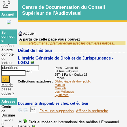
A-
A
A+
Centre de Documentation du Conseil
Supérieur de l'Audiovisuel
Accueil
Se
Accueil
connect
A partir de cette page vous pouvez :
er
Retourner au premier écran avec les dernières notices...
accéder
à votre
Détail de l'éditeur
compte
Librairie Générale de Droit et de Jurisprudence -
de
LGDJ
lecteur
localisé à :
Paris - Cedex 15
Adresse :
31 Rue Falguière
75741 Paris - Cedex 15
France
Collections rattachées :
Bibliothèque de droit public
Mot de
Manuel
Manuels
passe
Les Mélanges
oublié ?
Systèmes
Adresse
Documents disponibles chez cet éditeur
Centre
de
Faire une suggestion
Affiner la recherche
Docume
ntation
Droit européen et international des médias
/ Emmanuel
du
Derieux