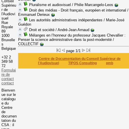
Conseil
Pluralisme et audiovisuel
/ Philie Marcangelo-Leos
Supérieu
r de
Droit des médias - Droit français, européen et international
/
l'Audiovi
Emmanuel Derieux
suel
Les autorités administratives indépendantes
/ Marie-José
Rue
Guédon
Royale
Droit et société
/ André-Jean Arnaud
89
Mélanges en l’honneur du professeur Jacques Chevallier
:
1000
Penser la science administrative dans la post-modernité
/
Bruxelle
COLLECTIF
s
Belgique
page 1/1
+32 2
Centre de Documentation du Conseil Supérieur de
349 58
l'Audiovisuel
TIPOS Consulting
pmb
72
Formulai
re de
contact
contact
Bienven
ue sur le
catalogu
e du
Centre
de
documen
tation du
CSA : il