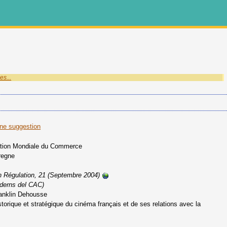
es...
une suggestion
ation Mondiale du Commerce
regne
n Régulation, 21 (Septembre 2004)
aderns del CAC)
anklin Dehousse
orique et stratégique du cinéma français et de ses relations avec la