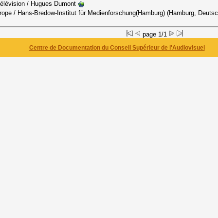
télévision
/ Hugues Dumont
urope
/ Hans-Bredow-Institut für Medienforschung(Hamburg) (Hamburg, Deutsc
page 1/1
Centre de Documentation du Conseil Supérieur de l'Audiovisuel