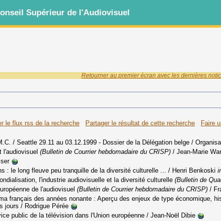
nseil Supérieur de l'Audiovisuel
Retourner au premier écran avec les dernières notic
r le flux rss de la recherche
Partager le résultat de cette recherche
Faire 
.C. / Seattle 29.11 au 03.12.1999 - Dossier de la Délégation belge
/ Organis
 l'audiovisuel
(Bulletin de Courrier hebdomadaire du CRISP)
/ Jean-Marie Wa
sser
 le long fleuve peu tranquille de la diversité culturelle ...
/ Henri Benkoski
i
alisation, l'industrie audiovisuelle et la diversité culturelle
(Bulletin de Qu
européenne de l'audiovisuel
(Bulletin de Courrier hebdomadaire du CRISP)
/ Fr
ma français des années nonante
: Aperçu des enjeux de type économique, hist
s jours
/ Rodrigue Pérée
ice public de la télévision dans l'Union européenne
/ Jean-Noël Dibie