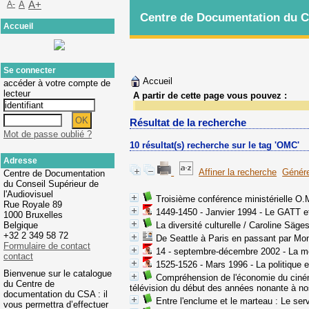
A-
A
A+
Centre de Documentation du Co
Accueil
Se connecter
Accueil
accéder à votre compte de
lecteur
A partir de cette page vous pouvez :
Résultat de la recherche
Mot de passe oublié ?
10 résultat(s) recherche sur le tag 'OMC'
Adresse
Affiner la recherche
Génére
Centre de Documentation
du Conseil Supérieur de
l'Audiovisuel
Troisième conférence ministérielle O.M
Rue Royale 89
1449-1450 - Janvier 1994 - Le GATT et
1000 Bruxelles
Belgique
La diversité culturelle
/ Caroline Säge
+32 2 349 58 72
De Seattle à Paris en passant par Mons :
Formulaire de contact
14 - septembre-décembre 2002 - La mondi
contact
1525-1526 - Mars 1996 - La politique 
Bienvenue sur le catalogue
Compréhension de l'économie du ciné
du Centre de
télévision du début des années nonante à no
documentation du CSA : il
Entre l'enclume et le marteau
: Le serv
vous permettra d’effectuer