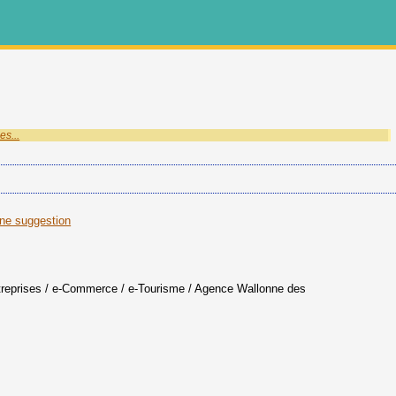
es...
une suggestion
ntreprises / e-Commerce / e-Tourisme
/ Agence Wallonne des