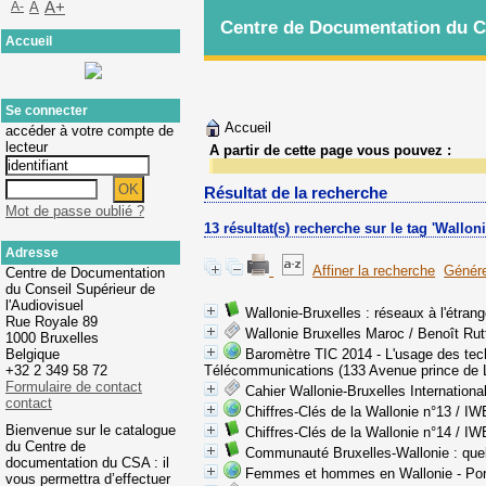
A-
A
A+
Centre de Documentation du Co
Accueil
Se connecter
Accueil
accéder à votre compte de
lecteur
A partir de cette page vous pouvez :
Résultat de la recherche
Mot de passe oublié ?
13 résultat(s) recherche sur le tag 'Walloni
Adresse
Affiner la recherche
Génére
Centre de Documentation
du Conseil Supérieur de
l'Audiovisuel
Wallonie-Bruxelles : réseaux à l'étrang
Rue Royale 89
Wallonie Bruxelles Maroc
/ Benoît Rut
1000 Bruxelles
Belgique
Baromètre TIC 2014 - L'usage des tech
+32 2 349 58 72
Télécommunications (133 Avenue prince de 
Formulaire de contact
Cahier Wallonie-Bruxelles Internationa
contact
Chiffres-Clés de la Wallonie n°13
/ IW
Bienvenue sur le catalogue
Chiffres-Clés de la Wallonie n°14
/ IW
du Centre de
Communauté Bruxelles-Wallonie : quell
documentation du CSA : il
Femmes et hommes en Wallonie - Portra
vous permettra d’effectuer