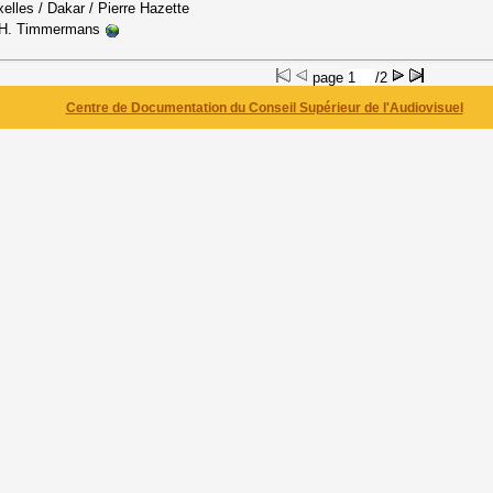
xelles / Dakar
/ Pierre Hazette
H. Timmermans
page
/2
Centre de Documentation du Conseil Supérieur de l'Audiovisuel