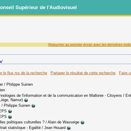
nseil Supérieur de l'Audiovisuel
Retourner au premier écran avec les dernières notic
e'
r le flux rss de la recherche
Partager le résultat de cette recherche
Faire 
er
/ Philippe Suinen
ten
nologies de l'information et de la communication en Wallonie - Citoyens / E
Liège, Namur)
l
/ Philippe Suinen
EPS
EPS
es politiques culturelles ?
/ Alain de Wasseige
it statistique - Egalité
/ Jean Houard