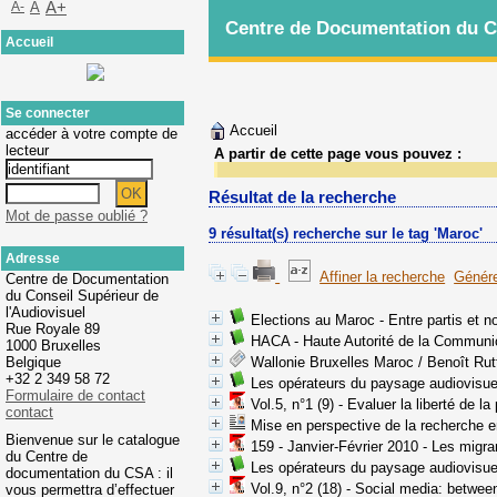
A-
A
A+
Centre de Documentation du Co
Accueil
Se connecter
Accueil
accéder à votre compte de
lecteur
A partir de cette page vous pouvez :
Résultat de la recherche
Mot de passe oublié ?
9 résultat(s) recherche sur le tag 'Maroc'
Adresse
Affiner la recherche
Génére
Centre de Documentation
du Conseil Supérieur de
l'Audiovisuel
Elections au Maroc - Entre partis et n
Rue Royale 89
HACA - Haute Autorité de la Communic
1000 Bruxelles
Belgique
Wallonie Bruxelles Maroc
/ Benoît Rut
+32 2 349 58 72
Les opérateurs du paysage audiovisue
Formulaire de contact
Vol.5, n°1 (9) - Evaluer la liberté de 
contact
Mise en perspective de la recherche 
Bienvenue sur le catalogue
159 - Janvier-Février 2010 - Les migr
du Centre de
Les opérateurs du paysage audiovisue
documentation du CSA : il
Vol.9, n°2 (18) - Social media: betwe
vous permettra d’effectuer