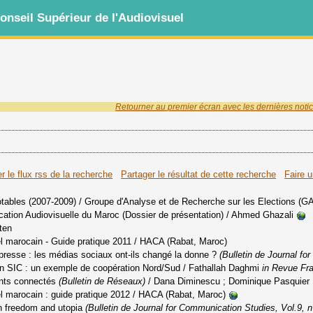
nseil Supérieur de l'Audiovisuel
Retourner au premier écran avec les dernières notic
r le flux rss de la recherche
Partager le résultat de cette recherche
Faire 
otables (2007-2009)
/ Groupe d'Analyse et de Recherche sur les Elections (G
ation Audiovisuelle du Maroc (Dossier de présentation)
/ Ahmed Ghazali
ten
l marocain - Guide pratique 2011
/ HACA (Rabat, Maroc)
la presse : les médias sociaux ont-ils changé la donne ?
(Bulletin de Journal fo
en SIC : un exemple de coopération Nord/Sud
/ Fathallah Daghmi
in Revue Fra
ants connectés
(Bulletin de Réseaux)
/ Dana Diminescu ; Dominique Pasquier
l marocain
: guide pratique 2012
/ HACA (Rabat, Maroc)
en freedom and utopia
(Bulletin de Journal for Communication Studies, Vol.9, n