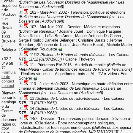
Conseil
(Bulletin de Les Nouveaux Dossiers de l'Audiovisuel (ex : Les
Supérieu
Dossiers de l'Audiovisuel))
r de
102 - Mars-Avril 2002 - Télévision, politique et élections
l'Audiovi
(Bulletin de Les Nouveaux Dossiers de l'Audiovisuel (ex : Les
suel
Dossiers de l'Audiovisuel))
Rue
107 - Mai-Juin 2001 - Dossier : Médias et migrations
Royale
(Bulletin de Réseaux)
/ Josiane Jouët ; Dominique Pasquier ;
89
Kevin Robins ; Leïla Ben Amor ; Manuel Antunes Da Cunha ;
1000
Serge Proulx ; Danielle Bélanger ; Christine Barats ; Jérôme
Bruxelle
Bourdon ; Stéphane de Tapia ; Jean-Pierre Bacot ; Michèle Martin
s
; Sébastien Rouquette
Belgique
11/12
(Bulletin de Etudes de radio-télévision - Les Cahiers
+32 2
RTB, 11/12 [01/07/1965])
/ Gabriel Thoveron
349 58
11 - Printemps-Eté 2016 - Au-delà du mobile
(Bulletin de
72
Méta-Média - Cahier de tendances médias de France Télévisions)
Formulai
: Réalités virtuelles - Algorithmes, bots et AI - TV = vidéo
/ Eric
re de
Scherer
contact
110 - Juillet-Août 2003 - Numérique en haute définition entre
contact
cinéma et télévision
(Bulletin de Les Nouveaux Dossiers de
l'Audiovisuel (ex : Les Dossiers de l'Audiovisuel))
Bienven
ue sur le
13
(Bulletin de Etudes de radio-télévision - Les Cahiers
catalogu
RTB, 13 [01/01/1967])
e du
14
(Bulletin de Etudes de radio-télévision - Les Cahiers
Centre
RTB, 14 [01/01/1968])
de
14/2 - Dossier : "Les services publics de radio-télévision à
documen
l’orée du XXIe siècle - Entre non-conceptions politiques,
tation du
industrialisation et techniques numériques
(Bulletin de Les enjeux
CSA : il
de l'information et de la communication, 14/2 [23/12/2013])
/