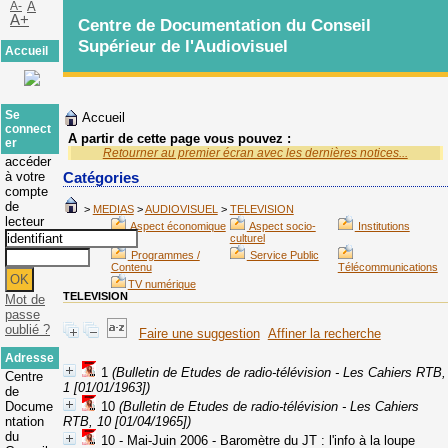
A-
A
A+
Centre de Documentation du Conseil
Supérieur de l'Audiovisuel
Accueil
Se
Accueil
connect
A partir de cette page vous pouvez :
er
Retourner au premier écran avec les dernières notices...
accéder
à votre
Catégories
compte
de
>
MEDIAS
>
AUDIOVISUEL
>
TELEVISION
lecteur
Aspect économique
Aspect socio-
Institutions
culturel
Programmes /
Service Public
Contenu
Télécommunications
TV numérique
TELEVISION
Mot de
passe
oublié ?
Faire une suggestion
Affiner la recherche
Adresse
1
(Bulletin de Etudes de radio-télévision - Les Cahiers RTB,
Centre
1 [01/01/1963])
de
Docume
10
(Bulletin de Etudes de radio-télévision - Les Cahiers
ntation
RTB, 10 [01/04/1965])
du
10 - Mai-Juin 2006 - Baromètre du JT : l'info à la loupe