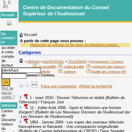
A-
A
A+
Centre de Documentation du Conseil
Supérieur de l'Audiovisuel
Accueil
Se
Accueil
connect
A partir de cette page vous pouvez :
er
Retourner au premier écran avec les dernières notices...
accéder
à votre
Catégories
compte
de
>
MEDIAS
>
AUDIOVISUEL
>
TELEVISION
>
Programmes / Contenu
lecteur
accessibilité
multiculturalité
protection des mineurs
publicité
violence
Egalité des chances H/F
Programmes / Contenu
Faire une suggestion
Affiner la recherche
Mot de
passe
oublié ?
1 - mars 2010 - Dossier Télévision et réalité
(Bulletin de
Télévision)
/ François Jost
Adresse
11 - Juillet-Août 2006 - Sport et télévision une histoire
Centre
d'argent?
(Bulletin de Les Nouveaux Dossiers de l'Audiovisuel (ex
de
: Les Dossiers de l'Audiovisuel))
Docume
1864 - Janvier 2004 - Les sujets des journaux télévisés
ntation
francophones et flamands - Une comparaison longitudinale
du
(Bulletin de Courrier hebdomadaire du CRISP)
/ Dave Sinardet