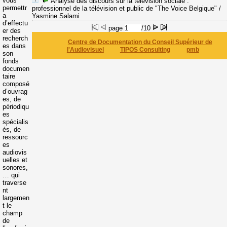
vous
Analyse des discours sur la télévision sociale
:
permettr
professionnel de la télévision et public de "The Voice Belgique"
/
a
Yasmine Salami
d’effectu
page
/10
er des
recherch
Centre de Documentation du Conseil Supérieur de
es dans
l'Audiovisuel
TIPOS Consulting
pmb
son
fonds
documen
taire
composé
d’ouvrag
es, de
périodiqu
es
spécialis
és, de
ressourc
es
audiovis
uelles et
sonores,
… qui
traverse
nt
largemen
t le
champ
de