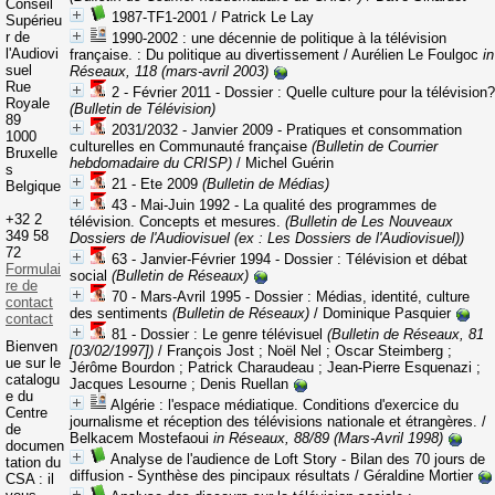
Conseil
1987-TF1-2001
/ Patrick Le Lay
Supérieu
r de
1990-2002 : une décennie de politique à la télévision
l'Audiovi
française.
: Du politique au divertissement
/ Aurélien Le Foulgoc
in
suel
Réseaux, 118 (mars-avril 2003)
Rue
2 - Février 2011 - Dossier : Quelle culture pour la télévision?
Royale
(Bulletin de Télévision)
89
2031/2032 - Janvier 2009 - Pratiques et consommation
1000
culturelles en Communauté française
(Bulletin de Courrier
Bruxelle
hebdomadaire du CRISP)
/ Michel Guérin
s
21 - Ete 2009
(Bulletin de Médias)
Belgique
43 - Mai-Juin 1992 - La qualité des programmes de
+32 2
télévision. Concepts et mesures.
(Bulletin de Les Nouveaux
349 58
Dossiers de l'Audiovisuel (ex : Les Dossiers de l'Audiovisuel))
72
63 - Janvier-Février 1994 - Dossier : Télévision et débat
Formulai
social
(Bulletin de Réseaux)
re de
70 - Mars-Avril 1995 - Dossier : Médias, identité, culture
contact
des sentiments
(Bulletin de Réseaux)
/ Dominique Pasquier
contact
81 - Dossier : Le genre télévisuel
(Bulletin de Réseaux, 81
Bienven
[03/02/1997])
/ François Jost ; Noël Nel ; Oscar Steimberg ;
ue sur le
Jérôme Bourdon ; Patrick Charaudeau ; Jean-Pierre Esquenazi ;
catalogu
Jacques Lesourne ; Denis Ruellan
e du
Algérie : l'espace médiatique. Conditions d'exercice du
Centre
journalisme et réception des télévisions nationale et étrangères.
/
de
Belkacem Mostefaoui
in Réseaux, 88/89 (Mars-Avril 1998)
documen
Analyse de l'audience de Loft Story - Bilan des 70 jours de
tation du
diffusion - Synthèse des pincipaux résultats
/ Géraldine Mortier
CSA : il