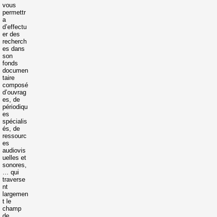
vous
permettr
a
d’effectu
er des
recherch
es dans
son
fonds
documen
taire
composé
d’ouvrag
es, de
périodiqu
es
spécialis
és, de
ressourc
es
audiovis
uelles et
sonores,
… qui
traverse
nt
largemen
t le
champ
de