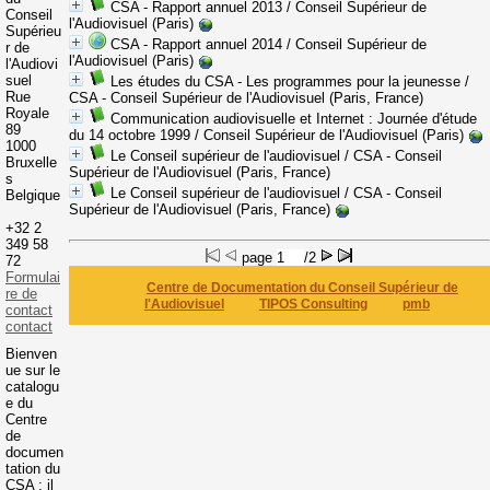
CSA - Rapport annuel 2013
/ Conseil Supérieur de
Conseil
l'Audiovisuel (Paris)
Supérieu
CSA - Rapport annuel 2014
/ Conseil Supérieur de
r de
l'Audiovisuel (Paris)
l'Audiovi
suel
Les études du CSA - Les programmes pour la jeunesse
/
Rue
CSA - Conseil Supérieur de l'Audiovisuel (Paris, France)
Royale
Communication audiovisuelle et Internet
: Journée d'étude
89
du 14 octobre 1999
/ Conseil Supérieur de l'Audiovisuel (Paris)
1000
Le Conseil supérieur de l'audiovisuel
/ CSA - Conseil
Bruxelle
Supérieur de l'Audiovisuel (Paris, France)
s
Le Conseil supérieur de l'audiovisuel
/ CSA - Conseil
Belgique
Supérieur de l'Audiovisuel (Paris, France)
+32 2
349 58
page
/2
72
Formulai
Centre de Documentation du Conseil Supérieur de
re de
l'Audiovisuel
TIPOS Consulting
pmb
contact
contact
Bienven
ue sur le
catalogu
e du
Centre
de
documen
tation du
CSA : il