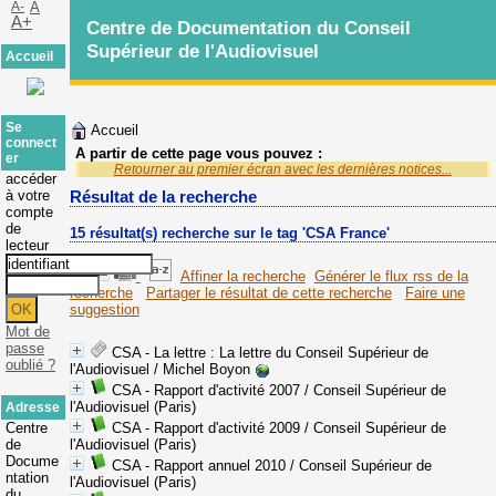
A-
A
A+
Centre de Documentation du Conseil
Supérieur de l'Audiovisuel
Accueil
Se
Accueil
connect
A partir de cette page vous pouvez :
er
Retourner au premier écran avec les dernières notices...
accéder
à votre
Résultat de la recherche
compte
de
15 résultat(s) recherche sur le tag 'CSA France'
lecteur
Affiner la recherche
Générer le flux rss de la
recherche
Partager le résultat de cette recherche
Faire une
suggestion
Mot de
passe
CSA - La lettre
: La lettre du Conseil Supérieur de
oublié ?
l'Audiovisuel
/ Michel Boyon
CSA - Rapport d'activité 2007
/ Conseil Supérieur de
l'Audiovisuel (Paris)
Adresse
Centre
CSA - Rapport d'activité 2009
/ Conseil Supérieur de
de
l'Audiovisuel (Paris)
Docume
CSA - Rapport annuel 2010
/ Conseil Supérieur de
ntation
l'Audiovisuel (Paris)
du