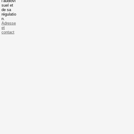
l’audiovi
suel et
de sa
régulatio
n.
Adresse
et
contact