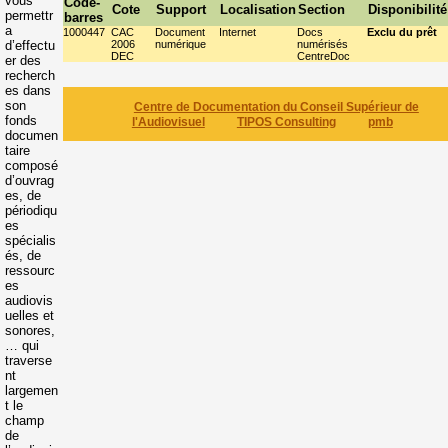
vous
Code-
Cote
Support
Localisation
Section
Disponibilité
permettr
barres
a
1000447
CAC
Document
Internet
Docs
Exclu du prêt
d’effectu
2006
numérique
numérisés
DEC
CentreDoc
er des
recherch
es dans
son
Centre de Documentation du Conseil Supérieur de
fonds
l'Audiovisuel
TIPOS Consulting
pmb
documen
taire
composé
d’ouvrag
es, de
périodiqu
es
spécialis
és, de
ressourc
es
audiovis
uelles et
sonores,
… qui
traverse
nt
largemen
t le
champ
de