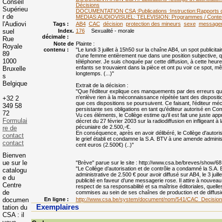
Conseil
Décisions
Supérieu
DOCUMENTATION CSA :Publications :Instruction:Rapports d'
r de
MEDIAS:AUDIOVISUEL: TELEVISION: Programmes / Contenu:
l'Audiovi
Tags :
AB4
CAC
décision
protection des mineurs
sexe
messager
suel
Index.
176
Sexualité - morale
décimale :
Rue
Note de
Plainte :
Royale
contenu :
"Le lundi 3 juillet à 15h50 sur la chaîne AB4, un spot publicitaire
89
d'une femme entièrement nue dans une position subjective, qui
1000
téléphoner. Je suis choquée par cette diffusion, à cette heur
enfants se trouvaient dans la pièce et ont pu voir ce spot, mê
Bruxelle
longtemps. (...)"
s
Belgique
Extrait de la décision :
"Que l'éditeur explique ces manquements par des erreurs qu'il
n'enlève rien à la méconnaissance répétée tant des dispositi
+32 2
que ces dispositions se poursuivent. Ce faisant, l'éditeur m
349 58
persistante ses obligations en tant qu'éditeur autorisé en C
72
Vu ces éléments, le Collège estime qu'il est fait une juste appr
Formulai
décret du 27 février 2003 sur la radiodiffusion en infligeant 
pécuniaire de 2.500,-€.
re de
En conséquence, après en avoir délibéré, le Collège d'autoris
contact
le grief établi et condamne la S.A. BTV à une amende administ
contact
cent euros (2.500€) (..)"
Bienven
ue sur le
"Brève" parue sur le site : http://www.csa.be/breves/show/68 
"Le Collège d’autorisation et de contrôle a condamné la S.A
catalogu
administrative de 2.500 € pour avoir diffusé sur AB4, le 3 juil
e du
publicité en faveur d’une messagerie rose. Il attire à nouveau l’
Centre
respect de sa responsabilité et sa maîtrise éditoriales, quelle
de
commises au sein de ses chaînes de production et de diffusi
documen
En ligne :
http://www.csa.be/system/document/nom/541/CAC_Decisio
Exemplaires
tation du
CSA : il