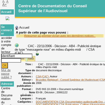
A-
A
A+
Centre de Documentation du Conseil
Supérieur de l'Audiovisuel
Accueil
Se
Accueil
connect
A partir de cette page vous pouvez :
er
Retourner au premier écran avec les dernières notices...
accéder
à votre
compte
CAC - 22/11/2006 - Décision - AB4 - Publicité érotique
de
de type "messagerie rose" en milieu d'après-midi
/ CSA
lecteur
(CAC)
Public
ISBD
Titre :
CAC - 22/11/2006 - Décision - AB4 - Publicité érotique de 
milieu d'après-midi
Mot de
Type de
document électronique
document :
passe
Auteurs :
CSA (CAC)
, Auteur
oublié ?
Editeur :
Bruxelles [Belgique] : Conseil Supérieur de l'Audiovisuel (CSA
Année de
2006
Adresse
publication :
Centre
Format :
DVD INS 10-2006 + Document numérique
de
Note
83-06 ; Décision ; 20061122
Docume
générale :
ntation
Langues :
Français
Catégories :
DOCUMENTATION CSA :Documentation audiovisuelle:Doc. aud
du
DOCUMENTATION CSA :Publications :Collège d'Autorisation 