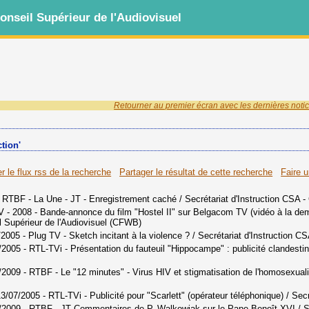
nseil Supérieur de l'Audiovisuel
Retourner au premier écran avec les dernières notic
ction'
r le flux rss de la recherche
Partager le résultat de cette recherche
Faire 
 - RTBF - La Une - JT - Enregistrement caché
/ Secrétariat d'Instruction CSA 
TV - 2008 - Bande-annonce du film "Hostel II" sur Belgacom TV (vidéo à la d
il Supérieur de l'Audiovisuel (CFWB)
/2005 - Plug TV - Sketch incitant à la violence ?
/ Secrétariat d'Instruction C
3/2005 - RTL-TVi - Présentation du fauteuil "Hippocampe" : publicité clandesti
6/2009 - RTBF - Le "12 minutes" - Virus HIV et stigmatisation de l'homosexuali
13/07/2005 - RTL-TVi - Publicité pour "Scarlett" (opérateur téléphonique)
/ Secr
/03/2009 - RTBF - JT Commentaires de P. Walkowiak sur le Pape Benoît XVI
/ S