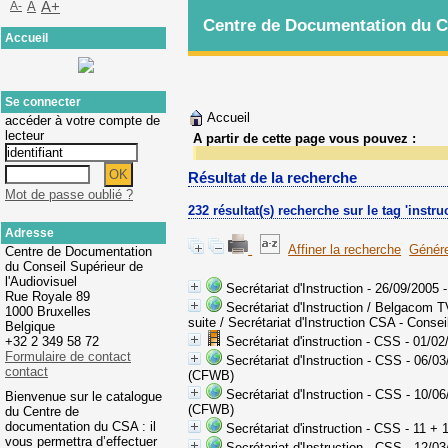
A-
A
A+
Centre de Documentation du Co
Accueil
Se connecter
Accueil
accéder à votre compte de
lecteur
A partir de cette page vous pouvez :
Résultat de la recherche
Mot de passe oublié ?
232 résultat(s) recherche sur le tag 'instru
Adresse
Affiner la recherche
Génére
Centre de Documentation
du Conseil Supérieur de
l'Audiovisuel
Secrétariat d'Instruction - 26/09/2005
Rue Royale 89
Secrétariat d'Instruction / Belgacom 
1000 Bruxelles
suite
/ Secrétariat d'Instruction CSA - Conse
Belgique
+32 2 349 58 72
Secrétariat d'instruction - CSS - 01/02
Formulaire de contact
Secrétariat d'Instruction - CSS - 06/0
contact
(CFWB)
Secrétariat d'Instruction - CSS - 10/0
Bienvenue sur le catalogue
(CFWB)
du Centre de
documentation du CSA : il
Secrétariat d'instruction - CSS - 11 + 
vous permettra d’effectuer
Secrétariat d'Instruction - CSS - 12