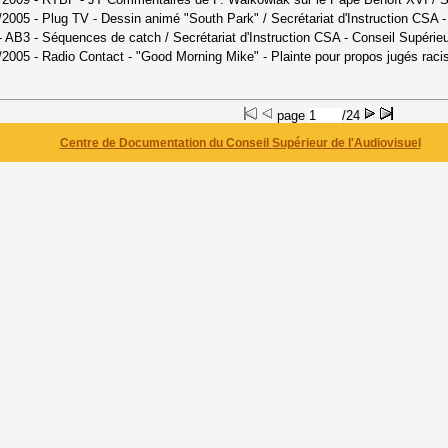
01/2005 - Plug TV - Dessin animé "South Park"
/ Secrétariat d'Instruction CSA 
8 - AB3 - Séquences de catch
/ Secrétariat d'Instruction CSA - Conseil Supérie
0/2005 - Radio Contact - "Good Morning Mike" - Plainte pour propos jugés raci
page
/24
Centre de Documentation du Conseil Supérieur de l'Audiovisuel