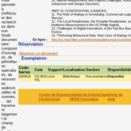
vous
10. Market Requirements and Political Challenges: Rus
Johansson and Sergey Davydov)
permettr
a
PART III: CONFRONTING CHANGES
d’effectu
11. The Role of Ratings in Scheduling. Commercial Logics
er des
Murray)
12. The Local Peoplemeter, the Portable Peoplemeter, an
recherch
Audience Measurement in the US (Philip Napoli)
es dans
13. Challenges of Digital Innovations: A Set-Top Box B
son
Evens)
fonds
14. Thickening Behavioral Data: New Uses of Ratings fo
documen
En ligne :
http://us.macmillan.com/televisionaudiencesacross
taire
Réservation
composé
d’ouvrag
Réserver ce document
es, de
Exemplaires
périodiqu
es
Code-
Cote
Support
Localisation
Section
Disponibilité
spécialis
barres
és, de
1003818
731 BOU
Livre
Bibliothèque
Documentaires
Disponible
ressourc
TEL
es
audiovis
uelles et
Centre de Documentation du Conseil Supérieur de
sonores,
l'Audiovisuel
TIPOS Consulting
pmb
… qui
traverse
nt
largemen
t le
champ
de