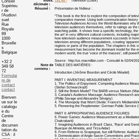
Index.
791.45 -
Télévision (Loisir)
Conseil
décimale :
Supérieu
Résumé :
Présentation de l'éditeur :
r de
l'Audiovi
"This book is the first to explore the composition of televi
suel
comparative manner. Using both communication history an
Television Audiences Across the World illuminates why th
Rue
television audiences themselves, refer to ratings as the 
Royale
watching public. It shows how a specific technology, the
89
the art' in very different cultural contexts, including ma
1000
how television audience measurement succeeds in homo
television among different populations, creating 'apparent
Bruxelle
regions or parts of the population. The chapters in this
s
measurement has become the dominant model for the eval
Belgique
modern world, the true 'voice of the masses', still power
Source : http://us.macmillan.com - Consulté le 02/04/20
+32 2
Note de
TABLE DES MATIÈRES :
349 58
contenu :
72
Introduction (Jérôme Bourdon and Cécile Méadel)
Formulai
re de
PART I: INVENTING MEASUREMENT
1. The Politics of Enjoyment: Competing Audience Meas
contact
(Stefan Schwarzkopf)
contact
2. Still the British Model? The BARB versus Nielsen (Ma
3. Canada's Audience Massage: Audience Research an
Bienven
(Philip Savage and Alexandre Sévigny)
ue sur le
4. The Monopoly that Won't Divide: France's Médiamétr
5. Pioneering the Peoplemeter: German Public Service 
catalogu
e du
PART II: APPROPRIATING AUDIENCE FIGURES
Centre
6. Power Games: Audience Measurement as a Mediation 
de
Chakrabarti)
7. Imagining Audiences in Brazil: Class, 'Race' and Ge
documen
Buarque de Almeida, and Tirza Aidar)
tation du
8. From Referee to Scapegoat, but still Referee: Auditel 
CSA : il
9. Domestication of Anglo-Saxon Conventions and Practi