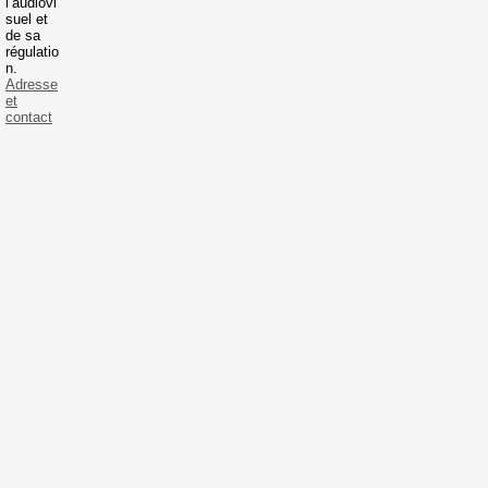
l’audiovi
suel et
de sa
régulatio
n.
Adresse
et
contact