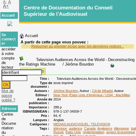
A-
A
A+
Centre de Documentation du Conseil
Supérieur de l'Audiovisuel
Accueil
Se
Accueil
connect
A partir de cette page vous pouvez :
er
Retourner au premier écran avec les dernières notices...
accéder
à votre
compte
Television Audiences Across the World - Deconstructing
de
the Ratings Machine
/ Jérôme Bourdon
lecteur
Public
ISBD
Titre :
Television Audiences Across the World - Deconstructi
Type de
texte imprimé
document :
Mot de
Auteurs :
Jérôme Bourdon
, Auteur ;
Cécile Méadel
, Auteur
passe
Editeur :
New-York [Etats-Unis d'Amérique / USA] : MacMillan
Année de
2014
oublié ?
publication :
Importance :
288 p
Adresse
ISBN/ISSN/EAN :
978-1-137-34509-7
Centre
Prix :
84,-€
de
Langues :
Anglais
Docume
Catégories :
MEDIAS:AUDIOVISUEL: TELEVISION
ntation
Tags :
télévision
audience
Canada
Angleterre
Allemagne
Ital
du
Russie
États-Unis
réglementation
aspect économique