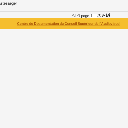
astesaeger
page
/5
Centre de Documentation du Conseil Supérieur de l'Audiovisuel