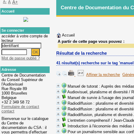
A-
A
A+
Centre de Documentation du Co
Accueil
Se connecter
Accueil
accéder à votre compte de
lecteur
A partir de cette page vous pouvez :
Résultat de la recherche
Mot de passe oublié ?
41 résultat(s) recherche sur le tag 'manuel
Adresse
Affiner la recherche
Génére
Centre de Documentation
du Conseil Supérieur de
l'Audiovisuel
Manuel de tutorat : Auprès des médias
Rue Royale 89
Audiovisuel, pluralisme et diversité
/ R
1000 Bruxelles
Belgique
Manuel de survie à l'usage des journal
+32 2 349 58 72
Radiodiffusion : pluralisme et diversité
Formulaire de contact
Radiodiffusion : pluralisme et diversité
contact
Radiodiffusion, pluralisme et diversité
Bienvenue sur le catalogue
L'entretien compréhensif
/ Jean-Claud
du Centre de
Introduction à l'économie des médias
/
documentation du CSA : il
Pour un journalisme sensible aux confl
vous permettra d’effectuer