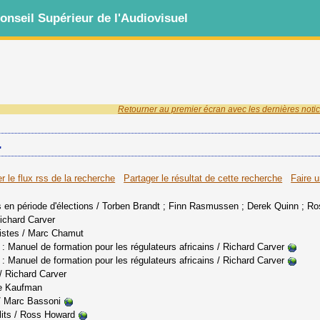
nseil Supérieur de l'Audiovisuel
Retourner au premier écran avec les dernières notic
'
r le flux rss de la recherche
Partager le résultat de cette recherche
Faire 
 en période d'élections
/ Torben Brandt ; Finn Rasmussen ; Derek Quinn ; Ro
ichard Carver
istes
/ Marc Chamut
: Manuel de formation pour les régulateurs africains
/ Richard Carver
: Manuel de formation pour les régulateurs africains
/ Richard Carver
/ Richard Carver
e Kaufman
 Marc Bassoni
its
/ Ross Howard