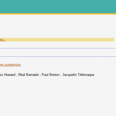
es...
une suggestion
ss Howard ; Réal Barnabé ; Paul Breton ; Jacquelin Télémaque