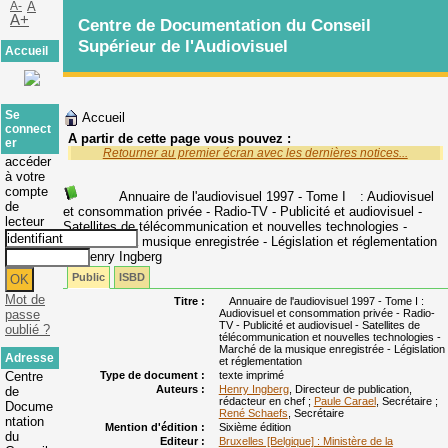
A-
A
A+
Centre de Documentation du Conseil
Supérieur de l'Audiovisuel
Accueil
Se
Accueil
connect
A partir de cette page vous pouvez :
er
Retourner au premier écran avec les dernières notices...
accéder
à votre
compte
Annuaire de l'audiovisuel 1997 - Tome I
: Audiovisuel
de
et consommation privée - Radio-TV - Publicité et audiovisuel -
lecteur
Satellites de télécommunication et nouvelles technologies -
Marché de la musique enregistrée - Législation et réglementation
/ Henry Ingberg
Public
ISBD
Mot de
Titre :
Annuaire de l'audiovisuel 1997 - Tome I :
passe
Audiovisuel et consommation privée - Radio-
TV - Publicité et audiovisuel - Satellites de
oublié ?
télécommunication et nouvelles technologies -
Marché de la musique enregistrée - Législation
Adresse
et réglementation
Centre
Type de document :
texte imprimé
Auteurs :
Henry Ingberg
, Directeur de publication,
de
rédacteur en chef ;
Paule Carael
, Secrétaire ;
Docume
René Schaefs
, Secrétaire
ntation
Mention d'édition :
Sixième édition
du
Editeur :
Bruxelles [Belgique] : Ministère de la