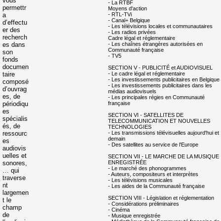
vous
- La RTBF
permettr
Moyens d'action
a
- RTL-TVi
- Canal+ Belgique
d’effectu
- Les télévisions locales et communautaires
er des
- Les radios privées
recherch
Cadre légal et réglementaire
es dans
- Les chaînes étrangères autorisées en
Communauté française
son
- TV5
fonds
documen
SECTION V - PUBLICITÉ et AUDIOVISUEL
taire
- Le cadre légal et réglementaire
- Les investissements publicitaires en Belgique
composé
- Les investissements publicitaires dans les
d’ouvrag
médias audiovisuels
es, de
- Les principales régies en Communauté
périodiqu
française
es
SECTION VI - SATELLITES DE
spécialis
TELECOMMUNICATION ET NOUVELLES
és, de
TECHNOLOGIES
ressourc
- Les transmissions télévisuelles aujourd'hui et
demain
es
- Des satellites au service de l'Europe
audiovis
uelles et
SECTION VII - LE MARCHE DE LA MUSIQUE
sonores,
ENREGISTRÉE
- Le marché des phonogrammes
… qui
- Auteurs, compositeurs et interprètes
traverse
- Les télévisions musicales
nt
- Les aides de la Communauté française
largemen
SECTION VIII - Législation et réglementation
t le
- Considérations préliminaires
champ
- Cinéma
de
- Musique enregistrée