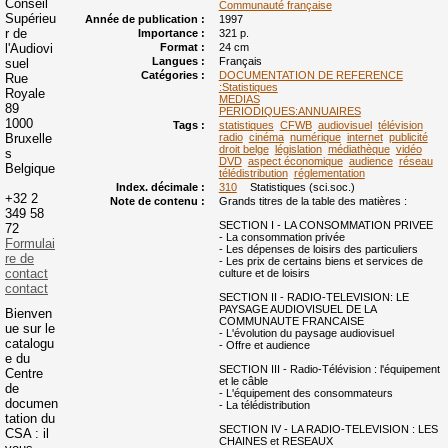
Conseil
Communauté française
Supérieu
Année de publication :
1997
r de
Importance :
321 p.
l'Audiovi
Format :
24 cm
Langues :
Français
suel
Catégories :
DOCUMENTATION DE REFERENCE
Rue
:Statistiques
Royale
MEDIAS
89
PERIODIQUES:ANNUAIRES
1000
Tags :
statistiques
CFWB
audiovisuel
télévision
Bruxelle
radio
cinéma
numérique
internet
publicité
droit belge
législation
médiathèque
vidéo
s
DVD
aspect économique
audience
réseau
Belgique
télédistribution
réglementation
Index. décimale :
310
Statistiques (sci.soc.)
+32 2
Note de contenu :
Grands titres de la table des matières :
349 58
SECTION I - LA CONSOMMATION PRIVEE
72
- La consommation privée
Formulai
- Les dépenses de loisirs des particuliers
re de
- Les prix de certains biens et services de
contact
culture et de loisirs
contact
SECTION II - RADIO-TELEVISION: LE
PAYSAGE AUDIOVISUEL DE LA
Bienven
COMMUNAUTE FRANCAISE
ue sur le
- L'évolution du paysage audiovisuel
catalogu
- Offre et audience
e du
SECTION III - Radio-Télévision : l'équipement
Centre
et le câble
de
- L'équipement des consommateurs
documen
- La télédistribution
tation du
SECTION IV - LA RADIO-TELEVISION : LES
CSA : il
CHAINES et RESEAUX