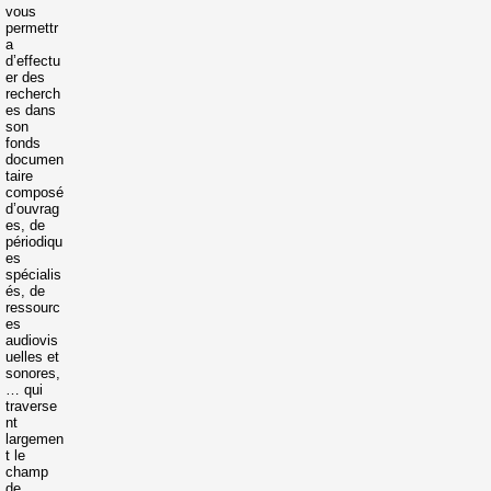
vous
permettr
a
d’effectu
er des
recherch
es dans
son
fonds
documen
taire
composé
d’ouvrag
es, de
périodiqu
es
spécialis
és, de
ressourc
es
audiovis
uelles et
sonores,
… qui
traverse
nt
largemen
t le
champ
de