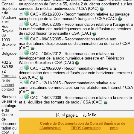
Conseil
en application de l’article 55, alinéa 2 du décret coordonné sur les
Supérieu
services de médias audiovisuels
/ CSA (CAC)
r de
CAC - 05/11/2003 - Recommandation relative au paysage
l'Audiovi
radiophonique de la Communauté française
/ CSA (CAC)
suel
CAC - 06/07/2005 - Recommandation relative à l'usage et à
Rue
la numérisation des radiofréquences pour la diffusion de services
Royale
de radiodiffusion télévisuelle
/ CSA (CAC)
89
CAC - 09/03/2005 - Recommandation relative aux
1000
manifestations d'expression de discrimination ou de haine
/ CSA
Bruxelle
(CAC)
s
Belgique
CAC - 10/05/2012 - Recommandation relative au
développement de la radio numérique terrestre en Fédération
+32 2
Wallonie-Bruxelles
/ CSA (CAC)
349 58
CAC - 11/06/2009 - Recommandation relative à la
72
dénomination des services diffusés par voie hertzienne terrestre
/
Formulai
CSA (CAC)
re de
CAC - 12/11/2015 - Recommandation relative aux
contact
communications commerciales sur les plateformes Internet
/ CSA
contact
(CAC)
Bienven
CAC - 14/02/2008 - Recommandation relative à la diversité
ue sur le
et à l'équilibre des formats de radio
/ CSA (CAC)
catalogu
e du
Centre
page
/5
de
documen
Centre de Documentation du Conseil Supérieur de
tation du
l'Audiovisuel
TIPOS Consulting
pmb
CSA : il