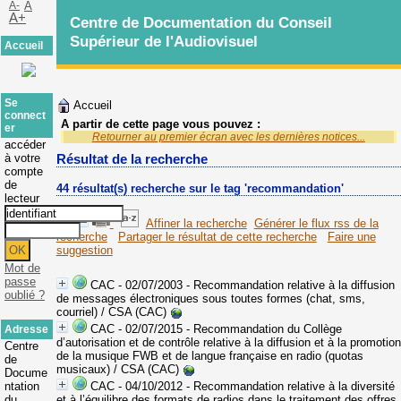
A-
A
A+
Centre de Documentation du Conseil
Supérieur de l'Audiovisuel
Accueil
Se
Accueil
connect
A partir de cette page vous pouvez :
er
Retourner au premier écran avec les dernières notices...
accéder
à votre
Résultat de la recherche
compte
de
44 résultat(s) recherche sur le tag 'recommandation'
lecteur
Affiner la recherche
Générer le flux rss de la
recherche
Partager le résultat de cette recherche
Faire une
suggestion
Mot de
passe
CAC - 02/07/2003 - Recommandation relative à la diffusion
oublié ?
de messages électroniques sous toutes formes (chat, sms,
courriel)
/ CSA (CAC)
CAC - 02/07/2015 - Recommandation du Collège
Adresse
d’autorisation et de contrôle relative à la diffusion et à la promotion
Centre
de la musique FWB et de langue française en radio (quotas
de
musicaux)
/ CSA (CAC)
Docume
ntation
CAC - 04/10/2012 - Recommandation relative à la diversité
du
et à l’équilibre des formats de radios dans le traitement des offres