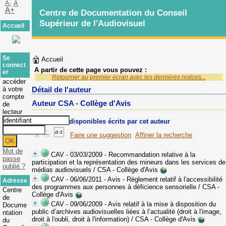
A-
A
A+
Centre de Documentation du Conseil
Supérieur de l'Audiovisuel
Accueil
Se
Accueil
connect
A partir de cette page vous pouvez :
er
Retourner au premier écran avec les dernières notices...
accéder
à votre
Détail de l'auteur
compte
Auteur CSA - Collège d'Avis
de
lecteur
Documents disponibles écrits par cet auteur
Faire une suggestion
Affiner la recherche
Mot de
CAV - 03/03/2009 - Recommandation relative à la
passe
participation et la représentation des mineurs dans les services de
oublié ?
médias audiovisuels
/ CSA - Collège d'Avis
CAV - 06/06/2011 - Avis - Règlement relatif à l'accessibilité
Adresse
des programmes aux personnes à déficience sensorielle
/ CSA -
Centre
Collège d'Avis
de
CAV - 09/06/2009 - Avis relatif à la mise à disposition du
Docume
public d’archives audiovisuelles liées à l’actualité (droit à l'image,
ntation
droit à l'oubli, droit à l'information)
/ CSA - Collège d'Avis
du