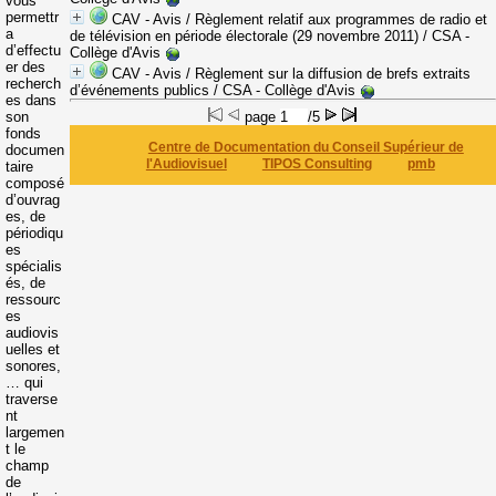
vous
permettr
CAV - Avis / Règlement relatif aux programmes de radio et
a
de télévision en période électorale (29 novembre 2011)
/ CSA -
d’effectu
Collège d'Avis
er des
CAV - Avis / Règlement sur la diffusion de brefs extraits
recherch
d’événements publics
/ CSA - Collège d'Avis
es dans
son
page
/5
fonds
Centre de Documentation du Conseil Supérieur de
documen
l'Audiovisuel
TIPOS Consulting
pmb
taire
composé
d’ouvrag
es, de
périodiqu
es
spécialis
és, de
ressourc
es
audiovis
uelles et
sonores,
… qui
traverse
nt
largemen
t le
champ
de