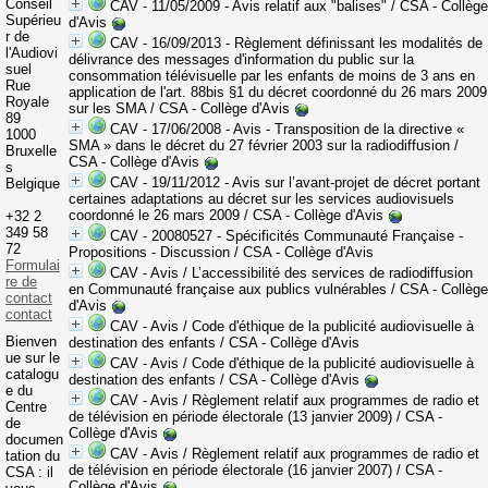
Conseil
CAV - 11/05/2009 - Avis relatif aux "balises"
/ CSA - Collège
Supérieu
d'Avis
r de
CAV - 16/09/2013 - Règlement définissant les modalités de
l'Audiovi
délivrance des messages d'information du public sur la
suel
consommation télévisuelle par les enfants de moins de 3 ans en
Rue
application de l'art. 88bis §1 du décret coordonné du 26 mars 2009
Royale
sur les SMA
/ CSA - Collège d'Avis
89
CAV - 17/06/2008 - Avis - Transposition de la directive «
1000
SMA » dans le décret du 27 février 2003 sur la radiodiffusion
/
Bruxelle
CSA - Collège d'Avis
s
CAV - 19/11/2012 - Avis sur l’avant-projet de décret portant
Belgique
certaines adaptations au décret sur les services audiovisuels
coordonné le 26 mars 2009
/ CSA - Collège d'Avis
+32 2
349 58
CAV - 20080527 - Spécificités Communauté Française -
72
Propositions - Discussion
/ CSA - Collège d'Avis
Formulai
CAV - Avis / L’accessibilité des services de radiodiffusion
re de
en Communauté française aux publics vulnérables
/ CSA - Collège
contact
d'Avis
contact
CAV - Avis / Code d'éthique de la publicité audiovisuelle à
Bienven
destination des enfants
/ CSA - Collège d'Avis
ue sur le
CAV - Avis / Code d'éthique de la publicité audiovisuelle à
catalogu
destination des enfants
/ CSA - Collège d'Avis
e du
CAV - Avis / Règlement relatif aux programmes de radio et
Centre
de télévision en période électorale (13 janvier 2009)
/ CSA -
de
Collège d'Avis
documen
CAV - Avis / Règlement relatif aux programmes de radio et
tation du
de télévision en période électorale (16 janvier 2007)
/ CSA -
CSA : il
Collège d'Avis