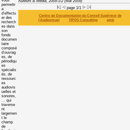
vous
Auteurs & Media, 2009-1/2 (Mai 2009)
permettr
page 1/1
a
d’effectu
Centre de Documentation du Conseil Supérieur de
er des
l'Audiovisuel
TIPOS Consulting
pmb
recherch
es dans
son
fonds
documen
taire
composé
d’ouvrag
es, de
périodiqu
es
spécialis
és, de
ressourc
es
audiovis
uelles et
sonores,
… qui
traverse
nt
largemen
t le
champ
de