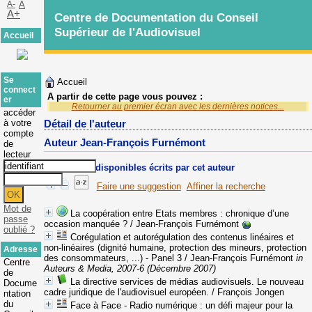
A-
A
A+
Centre de Documentation du Conseil
Supérieur de l'Audiovisuel
Accueil
Se
Accueil
connect
A partir de cette page vous pouvez :
er
Retourner au premier écran avec les dernières notices...
accéder
à votre
Détail de l'auteur
compte
Auteur Jean-François Furnémont
de
lecteur
Documents disponibles écrits par cet auteur
Faire une suggestion
Affiner la recherche
Mot de
La coopération entre Etats membres : chronique d’une
passe
occasion manquée ?
/ Jean-François Furnémont
oublié ?
Corégulation et autorégulation des contenus linéaires et
non-linéaires (dignité humaine, protection des mineurs, protection
Adresse
des consommateurs, ...) - Panel 3
/ Jean-François Furnémont
in
Centre
Auteurs & Media, 2007-6 (Décembre 2007)
de
La directive services de médias audiovisuels. Le nouveau
Docume
cadre juridique de l'audiovisuel européen.
/ François Jongen
ntation
du
Face à Face - Radio numérique : un défi majeur pour la