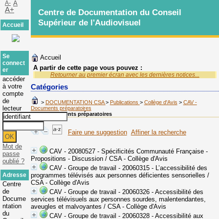
A-
A
A+
Centre de Documentation du Conseil
Supérieur de l'Audiovisuel
Accueil
Se
Accueil
connect
A partir de cette page vous pouvez :
er
Retourner au premier écran avec les dernières notices...
accéder
à votre
Catégories
compte
de
>
DOCUMENTATION CSA
>
Publications
>
Collège d'Avis
>
CAV -
lecteur
Documents préparatoires
CAV - Documents préparatoires
Faire une suggestion
Affiner la recherche
Mot de
CAV - 20080527 - Spécificités Communauté Française -
passe
Propositions - Discussion
/ CSA - Collège d'Avis
oublié ?
CAV - Groupe de travail - 20060315 - L’accessibilité des
Adresse
programmes télévisés aux personnes déficientes sensorielles
/
CSA - Collège d'Avis
Centre
de
CAV - Groupe de travail - 20060326 - Accessibilité des
Docume
services télévisuels aux personnes sourdes, malentendantes,
ntation
aveugles et malvoyantes
/ CSA - Collège d'Avis
du
CAV - Groupe de travail - 20060328 - Accessibilité aux