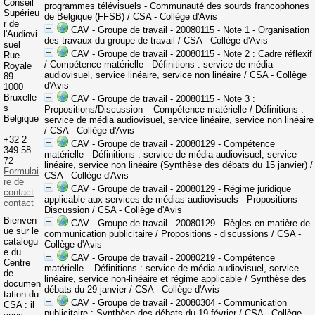
Conseil
programmes télévisuels - Communauté des sourds francophones
Supérieu
de Belgique (FFSB)
/ CSA - Collège d'Avis
r de
CAV - Groupe de travail - 20080115 - Note 1 - Organisation
l'Audiovi
des travaux du groupe de travail
/ CSA - Collège d'Avis
suel
CAV - Groupe de travail - 20080115 - Note 2 : Cadre réflexif
Rue
/ Compétence matérielle - Définitions : service de média
Royale
audiovisuel, service linéaire, service non linéaire
/ CSA - Collège
89
d'Avis
1000
Bruxelle
CAV - Groupe de travail - 20080115 - Note 3 :
s
Propositions/Discussion – Compétence matérielle / Définitions :
Belgique
service de média audiovisuel, service linéaire, service non linéaire
/ CSA - Collège d'Avis
+32 2
CAV - Groupe de travail - 20080129 - Compétence
349 58
matérielle - Définitions : service de média audiovisuel, service
72
linéaire, service non linéaire (Synthèse des débats du 15 janvier)
/
Formulai
CSA - Collège d'Avis
re de
CAV - Groupe de travail - 20080129 - Régime juridique
contact
applicable aux services de médias audiovisuels - Propositions-
contact
Discussion
/ CSA - Collège d'Avis
Bienven
CAV - Groupe de travail - 20080129 - Règles en matière de
ue sur le
communication publicitaire / Propositions - discussions
/ CSA -
catalogu
Collège d'Avis
e du
CAV - Groupe de travail - 20080219 - Compétence
Centre
matérielle – Définitions : service de média audiovisuel, service
de
linéaire, service non-linéaire et régime applicable / Synthèse des
documen
débats du 29 janvier
/ CSA - Collège d'Avis
tation du
CAV - Groupe de travail - 20080304 - Communication
CSA : il
publicitaire : Synthèse des débats du 19 février
/ CSA - Collège