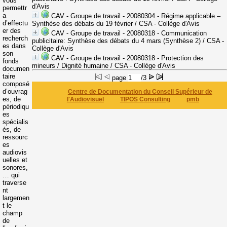
vous
d'Avis
permettr
a
CAV - Groupe de travail - 20080304 - Régime applicable –
d’effectu
Synthèse des débats du 19 février
/ CSA - Collège d'Avis
er des
CAV - Groupe de travail - 20080318 - Communication
recherch
publicitaire: Synthèse des débats du 4 mars (Synthèse 2)
/ CSA -
es dans
Collège d'Avis
son
CAV - Groupe de travail - 20080318 - Protection des
fonds
mineurs / Dignité humaine
/ CSA - Collège d'Avis
documen
taire
page
/3
composé
d’ouvrag
Centre de Documentation du Conseil Supérieur de
es, de
l'Audiovisuel
TIPOS Consulting
pmb
périodiqu
es
spécialis
és, de
ressourc
es
audiovis
uelles et
sonores,
… qui
traverse
nt
largemen
t le
champ
de