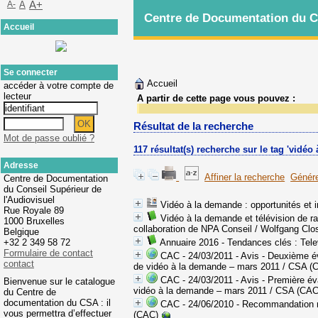
A-
A
A+
Centre de Documentation du Co
Accueil
Se connecter
Accueil
accéder à votre compte de
lecteur
A partir de cette page vous pouvez :
Résultat de la recherche
Mot de passe oublié ?
117 résultat(s) recherche sur le tag 'vidéo
Adresse
Affiner la recherche
Génére
Centre de Documentation
du Conseil Supérieur de
l'Audiovisuel
Vidéo à la demande : opportunités et 
Rue Royale 89
Vidéo à la demande et télévision de r
1000 Bruxelles
collaboration de NPA Conseil
/ Wolfgang Clo
Belgique
+32 2 349 58 72
Annuaire 2016 - Tendances clés
: Tele
Formulaire de contact
CAC - 24/03/2011 - Avis - Deuxième é
contact
de vidéo à la demande – mars 2011
/ CSA (
CAC - 24/03/2011 - Avis - Première é
Bienvenue sur le catalogue
vidéo à la demande – mars 2011
/ CSA (CAC
du Centre de
documentation du CSA : il
CAC - 24/06/2010 - Recommandation re
vous permettra d’effectuer
(CAC)