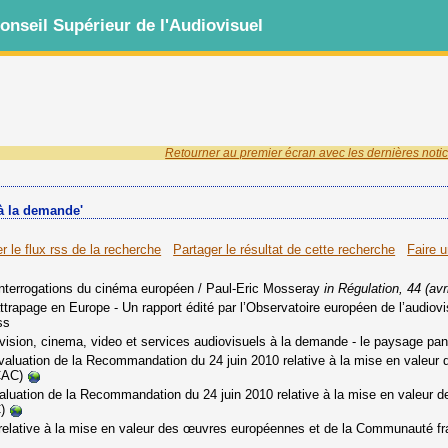
nseil Supérieur de l'Audiovisuel
Retourner au premier écran avec les dernières notic
 à la demande'
r le flux rss de la recherche
Partager le résultat de cette recherche
Faire 
interrogations du cinéma européen
/ Paul-Eric Mosseray
in Régulation, 44 (avr
attrapage en Europe - Un rapport édité par l’Observatoire européen de l’audio
ss
vision, cinema, video et services audiovisuels à la demande - le paysage pa
valuation de la Recommandation du 24 juin 2010 relative à la mise en valeu
CAC)
valuation de la Recommandation du 24 juin 2010 relative à la mise en valeur
)
lative à la mise en valeur des œuvres européennes et de la Communauté fr