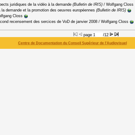
pects juridiques de la vidéo à la demande
(Bulletin de IRIS)
/ Wolfgang Closs
o à la demande et la promotion des oeuvres européennes
(Bulletin de IRIS)
lfgang Closs
econd recensement des sercices de VoD de janvier 2008
/ Wolfgang Closs
page
/12
Centre de Documentation du Conseil Supérieur de l'Audiovisuel