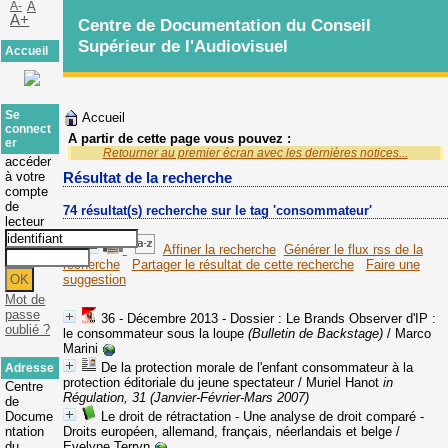
A-
A
A+
Centre de Documentation du Conseil
Supérieur de l'Audiovisuel
Accueil
Se
Accueil
connect
A partir de cette page vous pouvez :
er
Retourner au premier écran avec les dernières notices...
accéder
à votre
Résultat de la recherche
compte
de
74 résultat(s) recherche sur le tag 'consommateur'
lecteur
Affiner la recherche
Générer le flux rss de la
recherche
Partager le résultat de cette recherche
Faire une
suggestion
Mot de
passe
36 - Décembre 2013 - Dossier : Le Brands Observer d'IP :
oublié ?
le consommateur sous la loupe
(Bulletin de Backstage)
/ Marco
Marini
De la protection morale de l'enfant consommateur à la
Adresse
protection éditoriale du jeune spectateur
/ Muriel Hanot
in
Centre
Régulation, 31 (Janvier-Février-Mars 2007)
de
Docume
Le droit de rétractation - Une analyse de droit comparé -
ntation
Droits européen, allemand, français, néerlandais et belge
/
du
Evelyne Terryn