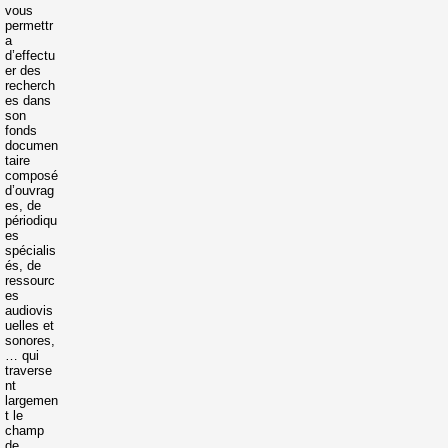
vous
permettr
a
d’effectu
er des
recherch
es dans
son
fonds
documen
taire
composé
d’ouvrag
es, de
périodiqu
es
spécialis
és, de
ressourc
es
audiovis
uelles et
sonores,
… qui
traverse
nt
largemen
t le
champ
de