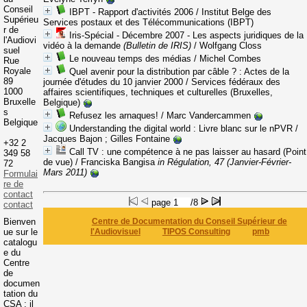
Conseil
IBPT - Rapport d'activités 2006
/ Institut Belge des
Supérieu
Services postaux et des Télécommunications (IBPT)
r de
Iris-Spécial - Décembre 2007 - Les aspects juridiques de la
l'Audiovi
vidéo à la demande
(Bulletin de IRIS)
/ Wolfgang Closs
suel
Le nouveau temps des médias
/ Michel Combes
Rue
Royale
Quel avenir pour la distribution par câble ?
: Actes de la
89
journée d'études du 10 janvier 2000
/ Services fédéraux des
1000
affaires scientifiques, techniques et culturelles (Bruxelles,
Bruxelle
Belgique)
s
Refusez les arnaques!
/ Marc Vandercammen
Belgique
Understanding the digital world
: Livre blanc sur le nPVR
/
Jacques Bajon ; Gilles Fontaine
+32 2
Call TV : une compétence à ne pas laisser au hasard (Point
349 58
de vue)
/ Franciska Bangisa
in Régulation, 47 (Janvier-Février-
72
Mars 2011)
Formulai
re de
contact
page
/8
contact
Bienven
Centre de Documentation du Conseil Supérieur de
ue sur le
l'Audiovisuel
TIPOS Consulting
pmb
catalogu
e du
Centre
de
documen
tation du
CSA : il